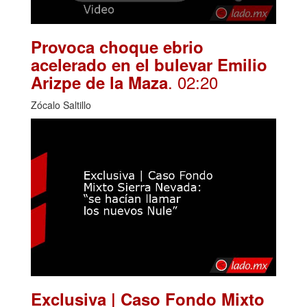
Provoca choque ebrio
acelerado en el bulevar Emilio
. 02:20
Arizpe de la Maza
Zócalo Saltillo
Exclusiva | Caso Fondo Mixto