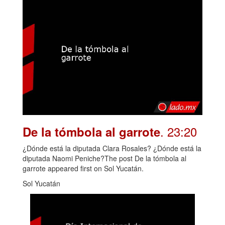
. 23:20
De la tómbola al garrote
¿Dónde está la diputada Clara Rosales? ¿Dónde está la
diputada Naomi Peniche?The post De la tómbola al
garrote appeared first on Sol Yucatán.
Sol Yucatán