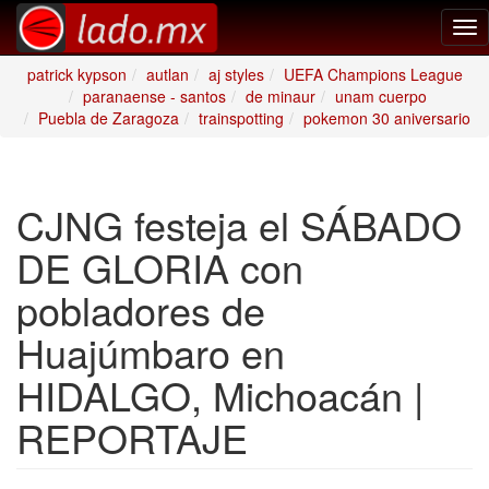
Tog
nav
patrick kypson
autlan
aj styles
UEFA Champions League
paranaense - santos
de minaur
unam cuerpo
Puebla de Zaragoza
trainspotting
pokemon 30 aniversario
CJNG festeja el SÁBADO
DE GLORIA con
pobladores de
Huajúmbaro en
HIDALGO, Michoacán |
REPORTAJE