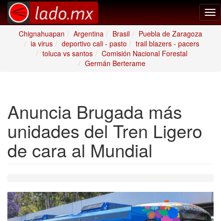
Tog
nav
Chignahuapan
Argentina
Brasil
Puebla de Zaragoza
ia virus
deportivo cali - pasto
trail blazers - pacers
toluca vs santos
Comisión Nacional Forestal
Germán Berterame
Anuncia Brugada más
unidades del Tren Ligero
de cara al Mundial