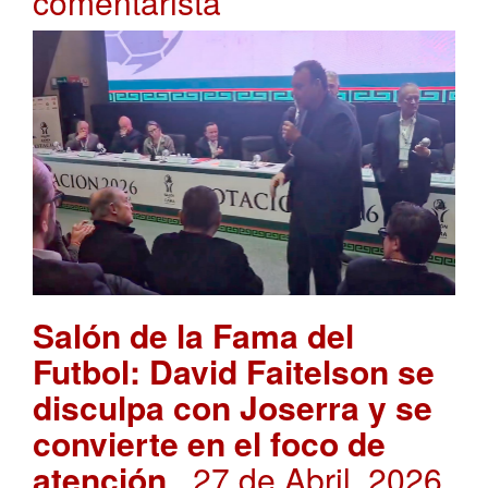
comentarista
Salón de la Fama del
Futbol: David Faitelson se
disculpa con Joserra y se
convierte en el foco de
atención
. 27 de Abril, 2026