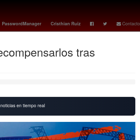
- américa
Rusia
Lothar Matthäus
PasswordManager
Cristhian Ruiz
Contacto
ecompensarlos tras
noticias en tiempo real