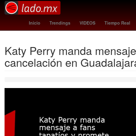
federico viñas
Licencia
La ment
Inicio
Trendings
VIDEOS
Tiempo Real
Katy Perry manda mensaje 
cancelación en Guadalajar