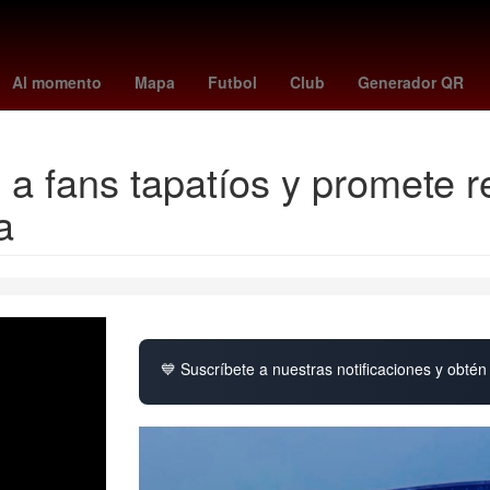
ira
27 de marzo
2024
Nueva York
bouanga
real cartagena 
Al momento
Mapa
Futbol
Club
Generador QR
a fans tapatíos y promete r
a
💙 Suscríbete a nuestras notificaciones y obtén 