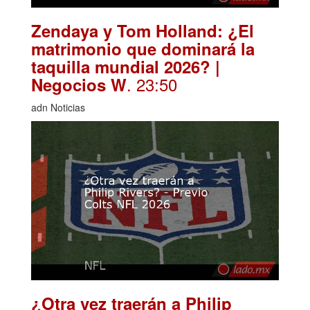
Zendaya y Tom Holland: ¿El
matrimonio que dominará la
taquilla mundial 2026? |
. 23:50
Negocios W
adn Noticias
¿Otra vez traerán a Philip