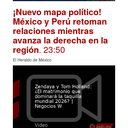
¡Nuevo mapa político!
México y Perú retoman
relaciones mientras
avanza la derecha en la
región
. 23:50
El Heraldo de México