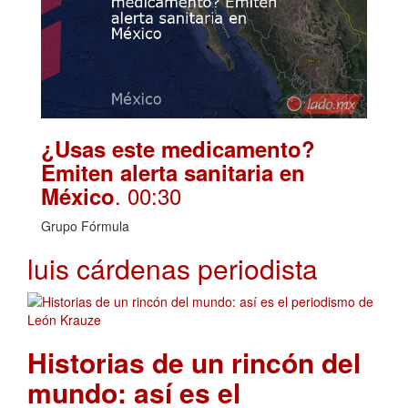
¿Usas este medicamento?
Emiten alerta sanitaria en
. 00:30
México
Grupo Fórmula
luis cárdenas periodista
Historias de un rincón del
mundo: así es el