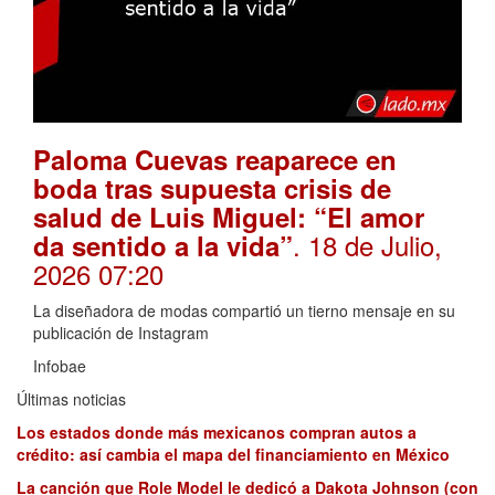
Paloma Cuevas reaparece en
boda tras supuesta crisis de
salud de Luis Miguel: “El amor
. 18 de Julio,
da sentido a la vida”
2026 07:20
La diseñadora de modas compartió un tierno mensaje en su
publicación de Instagram
Infobae
Últimas noticias
Los estados donde más mexicanos compran autos a
crédito: así cambia el mapa del financiamiento en México
La canción que Role Model le dedicó a Dakota Johnson (con