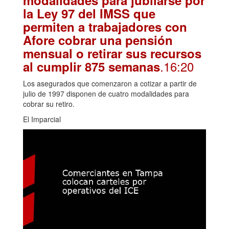
modalidades para jubilarse por
la Ley 97 del IMSS que
permiten a trabajadores con
Afore cobrar una pensión
mensual o retirar sus recursos
.16:20
al cumplir 875 semanas
Los asegurados que comenzaron a cotizar a partir de
julio de 1997 disponen de cuatro modalidades para
cobrar su retiro.
El Imparcial