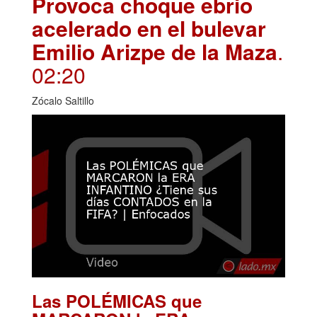
Provoca choque ebrio
acelerado en el bulevar
Emilio Arizpe de la Maza
.
02:20
Zócalo Saltillo
Las POLÉMICAS que