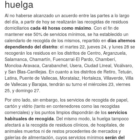
huelga
Al no haberse alcanzado un acuerdo entre las partes a lo largo
del día, a partir de hoy se realizarán las recogidas de residuos
domiciliarios
cada 48 horas como máximo
. Con el fin de
mantener ese 50% de servicios mínimos, se ha establecido un
calendario de recogida de los mismos, repartido en
días alternos
dependiendo del distrito
: el martes 22, jueves 24, y lunes 28 se
recogerán los residuos en los distritos de Centro, Arganzuela,
Salamanca, Chamartín, Fuencarral-El Pardo, Chamberí,
Moncloa-Aravaca, Carabanchel, Usera, Ciudad Lineal, Vicálvaro,
y San Blas-Canillejas. En cuanto a los distritos de Retiro, Tetuán,
Latina, Puente de Vallecas, Moratalaz, Hortaleza, Villaverde, Villa
de Vallecas y Barajas, tendrán su turno el miércoles 23, viernes
25, y domingo 27.
Por otro lado, sin embargo, los servicios de recogida de papel,
cartón y vidrio (tanto en contenedores como las recogidas
comerciales) y los puntos limpios dispondrán de los
servicios
habituales de recogida
. Del mismo modo, la huelga tampoco
afectará a la recogida de residuos clínicos, de hospitales, de
animales muertos ni de restos procedentes de mercados y
galerías de alimentación, cuyos servicios mínimos
serán del