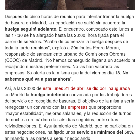
Después de cinco horas de reunión para intentar frenar la huelga
de basura en Madrid, la negociación se saldó sin acuerdo:
la
huelga seguirá adelante
. El encuentro, convocado este lunes a
las 17:30 se ha alargado hasta las 23:00, hora fijada para el
parón de servicios. “Acaba de comenzar la huelga después de
toda la tarde reunidos”, explicó a 20minutos Pedro Morán,
responsable de saneamiento urbano de Comisiones Obreras
(CCOO) de Madrid. “No hemos conseguido llegar a un acuerdo ni
rebajando nuestras pretensiones. No las han valorado las
empresas. Su oferta es la misma que la del viernes día 18.
No
sabemos qué va a pasar ahora
”.
Así, a las 23:00 de
este
lunes 21 de abril se dio por inaugurada
en Madrid la
huelga indefinida
convocada por los trabajadores
del servicio de recogida de basuras. El objetivo de la misma sería
renegociar un convenio con las
empresas
que proporcione
“mayor estabilidad”, mejoras salariales, y la reducción de turnos
de noche a un máximo de seis días seguidos, entre otras
reivindicaciones. El Ayuntamiento de Madrid, que no participa en
estas negociaciones, ha fijado unos
servicios mínimos del 50%
,
animando a las partes a seguir negociando.