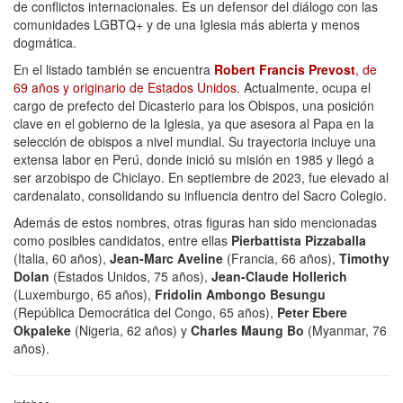
de conflictos internacionales. Es un defensor del diálogo con las
comunidades LGBTQ+ y de una Iglesia más abierta y menos
dogmática.
En el listado también se encuentra
Robert Francis Prevost
, de
69 años y originario de Estados Unidos
. Actualmente, ocupa el
cargo de prefecto del Dicasterio para los Obispos, una posición
clave en el gobierno de la Iglesia, ya que asesora al Papa en la
selección de obispos a nivel mundial. Su trayectoria incluye una
extensa labor en Perú, donde inició su misión en 1985 y llegó a
ser arzobispo de Chiclayo. En septiembre de 2023, fue elevado al
cardenalato, consolidando su influencia dentro del Sacro Colegio.
Además de estos nombres, otras figuras han sido mencionadas
como posibles candidatos, entre ellas
Pierbattista Pizzaballa
(Italia, 60 años),
Jean-Marc Aveline
(Francia, 66 años),
Timothy
Dolan
(Estados Unidos, 75 años),
Jean-Claude Hollerich
(Luxemburgo, 65 años),
Fridolin Ambongo Besungu
(República Democrática del Congo, 65 años),
Peter Ebere
Okpaleke
(Nigeria, 62 años) y
Charles Maung Bo
(Myanmar, 76
años).