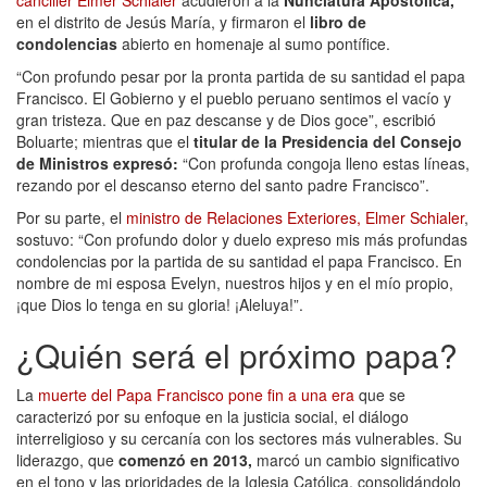
en el distrito de Jesús María, y firmaron el
libro de
condolencias
abierto en homenaje al sumo pontífice.
“Con profundo pesar por la pronta partida de su santidad el papa
Francisco. El Gobierno y el pueblo peruano sentimos el vacío y
gran tristeza. Que en paz descanse y de Dios goce”, escribió
Boluarte; mientras que el
titular de la Presidencia del Consejo
de Ministros expresó:
“Con profunda congoja lleno estas líneas,
rezando por el descanso eterno del santo padre Francisco”.
Por su parte, el
ministro de Relaciones Exteriores, Elmer Schialer
,
sostuvo: “Con profundo dolor y duelo expreso mis más profundas
condolencias por la partida de su santidad el papa Francisco. En
nombre de mi esposa Evelyn, nuestros hijos y en el mío propio,
¡que Dios lo tenga en su gloria! ¡Aleluya!”.
¿Quién será el próximo papa?
La
muerte del Papa Francisco pone fin a una era
que se
caracterizó por su enfoque en la justicia social, el diálogo
interreligioso y su cercanía con los sectores más vulnerables. Su
liderazgo, que
comenzó en 2013,
marcó un cambio significativo
en el tono y las prioridades de la Iglesia Católica, consolidándolo