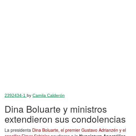
2392434-1
by
Camila Calderón
Dina Boluarte y ministros
extendieron sus condolencias
La presidenta
Dina Boluarte, el premier Gustavo Adrianzén y el
canciller Elmer Schialer
acudieron a la
Nunciatura Apostólica,