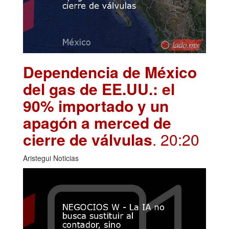
Dependencia de México
del gas de EE.UU.: el
90% importado y un
apagón a merced de
cierre de válvulas
. 20:20
Aristegui Noticias