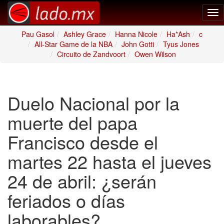
Tog
nav
Pau Gasol
Ashley Grace
Hanna Nicole
Ha*Ash
c
All-Star Game de la NBA
John Gotti
Tyus Jones
Circuito de Zandvoort
Owen Wilson
Duelo Nacional por la
muerte del papa
Francisco desde el
martes 22 hasta el jueves
24 de abril: ¿serán
feriados o días
laborables?