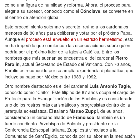
como una figura de humildad y reforma. Ahora, el proceso para
elegir a su sucesor, conocido como el
Cónclave
, se convierte en
el centro de atención global.
Este procedimiento solemne y secreto, reúne a los cardenales
menores de 80 años para deliberar y votar por el próximo Papa.
Aunque el
proceso está envuelto en un estricto hermetismo
, esto
no ha impedido que comiencen las especulaciones sobre quién
podría ser el próximo líder de la Iglesia Católica. Entre los
nombres que más suenan se encuentra el del cardenal
Pietro
Parolin
, actual Secretario de Estado del Vaticano. Con 70 años,
Parolin es reconocido por su amplia experiencia diplomática, que
incluye su paso por México entre 1989 y 1992.
Otro nombre destacado es el del cardenal
Luis Antonio Tagle
,
conocido como “Chito”. Este filipino de 67 años ocupa el cargo de
Prefecto para la Evangelización de los Pueblos y es considerado
uno de los rostros más carismáticos y progresistas dentro de la
jerarquía eclesiástica. El italiano
Matteo Zuppi
, de 68 años,
considerado un cercano aliado de
Francisco
, también es un
fuerte candidato. Arzobispo de Bolonia y presidente de la
Conferencia Episcopal Italiana, Zuppi está vinculado a la
Comunidad de Sant’Egidio, conocida por su labor en la mediación