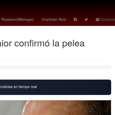
G7 paises
27 de marzo
PasswordManager
Cristhian Ruiz
Contacto
ior confirmó la pelea
noticias en tiempo real