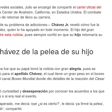
redes sociales, Julio se encargó de compartir el
cartel oficial del
a Center de Anaheim, California, en Estados Unidos. El combate
de retomar de lleno su carrera.
a de su problema de adicciones—
Chávez Jr.
reveló cómo fue la
ez, quien lo ha apoyado en todo momento. El hijo del
gran
re esta noticia
, pues siempre confió en que su
hijo
retomaría su
hávez de la pelea de su hijo
ea fue que su papá tomó la noticia con gran
alegría
, pues se
o para el
apellido Chávez
, el cual tiene un gran peso en el boxeo
el canal
Boxeo Mundial
donde dio detalles de la reacción del
César
ió curiosidad y
desesperación
por conocer los acuerdos a los que
o si era real el evento.
rado, me decía ‘oye ¿si es cierto?‘, le decía ‘ya firmé la pelea’,
ló“, compartió.