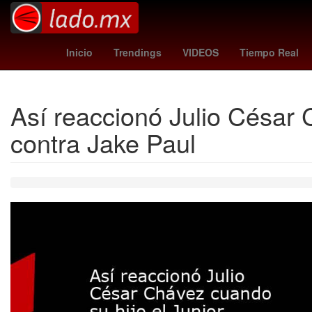
Gobierno
Argentina
M
Inicio
Trendings
VIDEOS
Tiempo Real
Así reaccionó Julio César 
contra Jake Paul