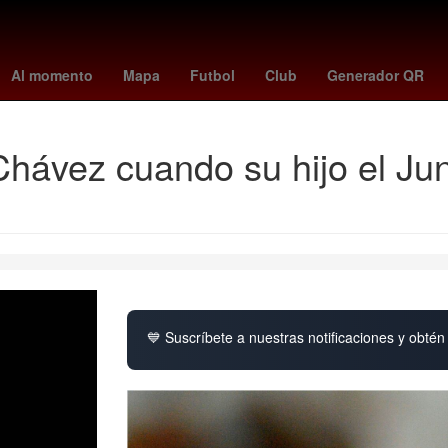
orena
2024
Derecho
Aguascalientes
Senador
Nueva York
Al momento
Mapa
Futbol
Club
Generador QR
Chávez cuando su hijo el Jun
💙 Suscríbete a nuestras notificaciones y obtén 