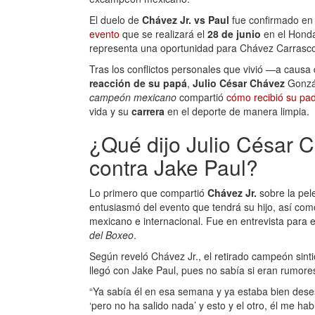
El duelo de
Chávez Jr. vs Paul
fue confirmado en 
evento
que se realizará el
28 de junio
en el Hond
representa una oportunidad para Chávez Carrasco 
Tras los conflictos personales que vivió —a caus
reacción de su papá
,
Julio César Chávez
Gonzál
campeón mexicano
compartió
cómo recibió su pad
vida y su
carrera
en el deporte de manera limpia.
¿Qué dijo Julio César C
contra Jake Paul?
Lo primero que compartió
Chávez Jr.
sobre la pel
entusiasmó del evento que tendrá su hijo, así com
mexicano e internacional. Fue en entrevista para 
del Boxeo
.
Según reveló Chávez Jr., el retirado campeón sint
llegó con Jake Paul, pues no sabía si eran rumores 
“Ya sabía él en esa semana y ya estaba bien desespe
‘pero no ha salido nada’ y esto y el otro, él me hab