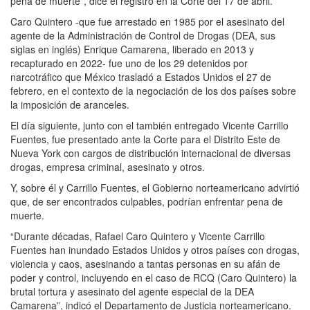
pena de muerte”, dice el registro en la Corte del 17 de abril.
Caro Quintero -que fue arrestado en 1985 por el asesinato del
agente de la Administración de Control de Drogas (DEA, sus
siglas en inglés) Enrique Camarena, liberado en 2013 y
recapturado en 2022- fue uno de los 29 detenidos por
narcotráfico que México trasladó a Estados Unidos el 27 de
febrero, en el contexto de la negociación de los dos países sobre
la imposición de aranceles.
El día siguiente, junto con el también entregado Vicente Carrillo
Fuentes, fue presentado ante la Corte para el Distrito Este de
Nueva York con cargos de distribución internacional de diversas
drogas, empresa criminal, asesinato y otros.
Y, sobre él y Carrillo Fuentes, el Gobierno norteamericano advirtió
que, de ser encontrados culpables, podrían enfrentar pena de
muerte.
“Durante décadas, Rafael Caro Quintero y Vicente Carrillo
Fuentes han inundado Estados Unidos y otros países con drogas,
violencia y caos, asesinando a tantas personas en su afán de
poder y control, incluyendo en el caso de RCQ (Caro Quintero) la
brutal tortura y asesinato del agente especial de la DEA
Camarena”, indicó el Departamento de Justicia norteamericano.