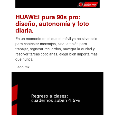
HUAWEI pura 90s pro:
diseño, autonomía y foto
.
diaria
En un momento en el que el móvil ya no sirve solo
para contestar mensajes, sino también para
trabajar, registrar recuerdos, navegar la ciudad y
resolver tareas cotidianas, elegir bien importa más
que nunca.
Lado.mx