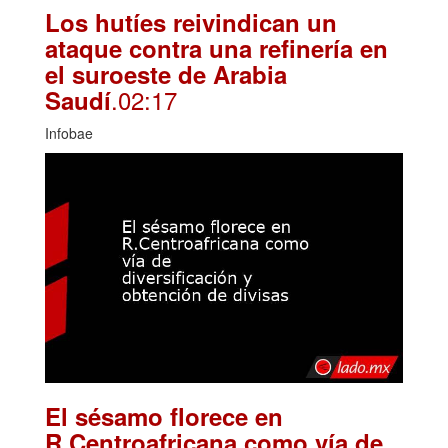
Los hutíes reivindican un
ataque contra una refinería en
el suroeste de Arabia
.02:17
Saudí
Infobae
El sésamo florece en
R.Centroafricana como vía de