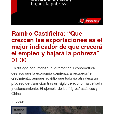
Ramiro Castiñeira: “Que
crezcan las exportaciones es el
mejor indicador de que crecerá
.
el empleo y bajará la pobreza”
01:30
En diálogo con Infobae, el director de Econométrica
destacó que la economía comienza a recuperar el
crecimiento, aunque advirtió que todavía atraviesa un
proceso de transición tras un siglo de economía cerrada
y estancamiento. El ejemplo de los “tigres” asiáticos y
China
Infobae