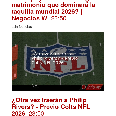
matrimonio que dominará la
taquilla mundial 2026? |
. 23:50
Negocios W
adn Noticias
¿Otra vez traerán a Philip
Rivers? - Previo Colts NFL
. 23:50
2026