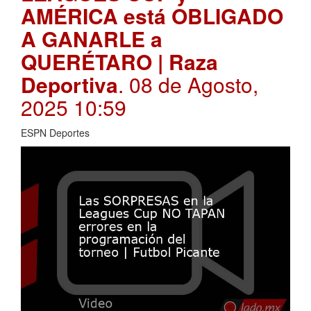
AMÉRICA está OBLIGADO
A GANARLE a
QUERÉTARO | Raza
Deportiva
. 08 de Agosto,
2025 10:59
ESPN Deportes