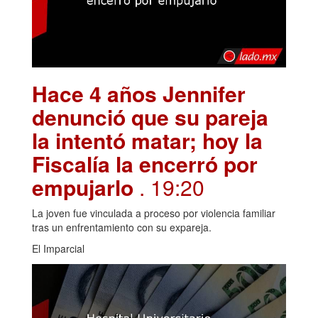
Hace 4 años Jennifer
denunció que su pareja
la intentó matar; hoy la
Fiscalía la encerró por
empujarlo
. 19:20
La joven fue vinculada a proceso por violencia familiar
tras un enfrentamiento con su expareja.
El Imparcial