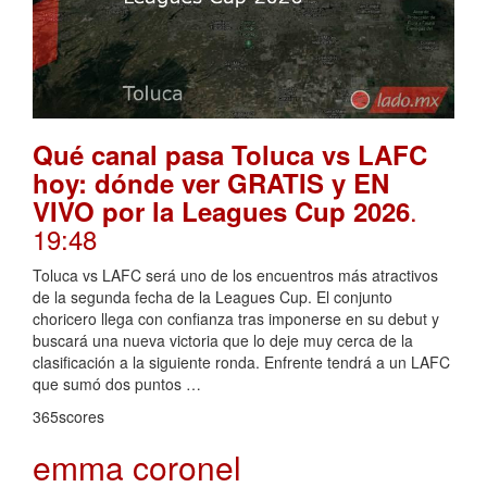
Qué canal pasa Toluca vs LAFC
hoy: dónde ver GRATIS y EN
.
VIVO por la Leagues Cup 2026
19:48
Toluca vs LAFC será uno de los encuentros más atractivos
de la segunda fecha de la Leagues Cup. El conjunto
choricero llega con confianza tras imponerse en su debut y
buscará una nueva victoria que lo deje muy cerca de la
clasificación a la siguiente ronda. Enfrente tendrá a un LAFC
que sumó dos puntos …
365scores
emma coronel