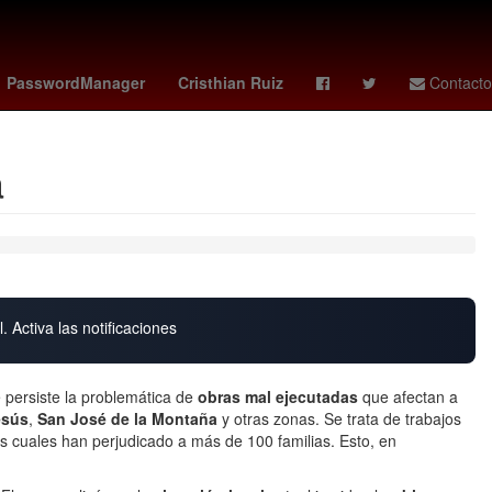
Star Wars
Cartagena de Indias
Venezolanos
América
PasswordManager
Cristhian Ruiz
Contacto
a
. Activa las notificaciones
persiste la problemática de
obras mal ejecutadas
que afectan a
esús
,
San José de la Montaña
y otras zonas. Se trata de trabajos
os cuales han perjudicado a más de 100 familias. Esto, en