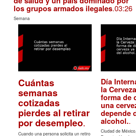
de salud y un país dominado por
.03:26
los grupos armados ilegales
Semana
Cuántas
Día Intern
la Cerveza
semanas
forma de d
cotizadas
una cerve
pierdes al retirar
depende d
.
alcohol.
por desempleo
.
Ciudad de México,
Cuando una persona solicita un retiro