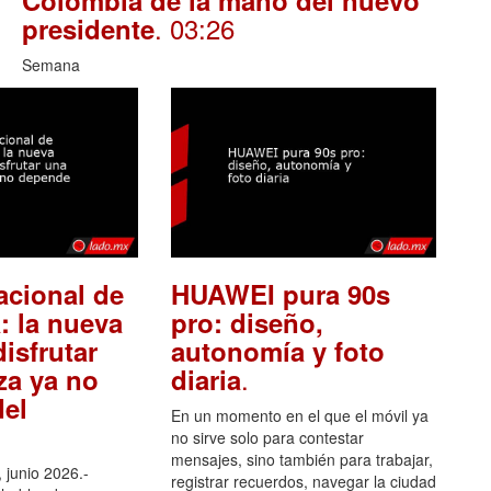
. 03:26
presidente
Semana
acional de
HUAWEI pura 90s
: la nueva
pro: diseño,
isfrutar
autonomía y foto
.
za ya no
diaria
el
En un momento en el que el móvil ya
no sirve solo para contestar
mensajes, sino también para trabajar,
 junio 2026.-
registrar recuerdos, navegar la ciudad