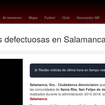
- braves
Juegos Centroamericanos y del Caribe
Detroit Pistons
Al momento
Mapa
Futbol
Club
Generador QR
s defectuosas en Salamanc
🚨 Recibe noticias de última hora en tiempo real
Salamanca, Gto.
-
Ciudadanos denunciaron
que 
las comunidades de
Santa Rita
,
San Felipe de J
realizados durante la administración 2015-2018, l
Salamanca
.