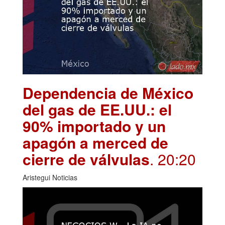
Dependencia de México
del gas de EE.UU.: el
90% importado y un
apagón a merced de
cierre de válvulas
. 20:20
Aristegui Noticias