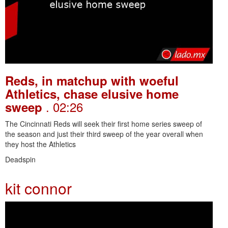
Reds, in matchup with woeful
Athletics, chase elusive home
. 02:26
sweep
The Cincinnati Reds will seek their first home series sweep of
the season and just their third sweep of the year overall when
they host the Athletics
Deadspin
kit connor