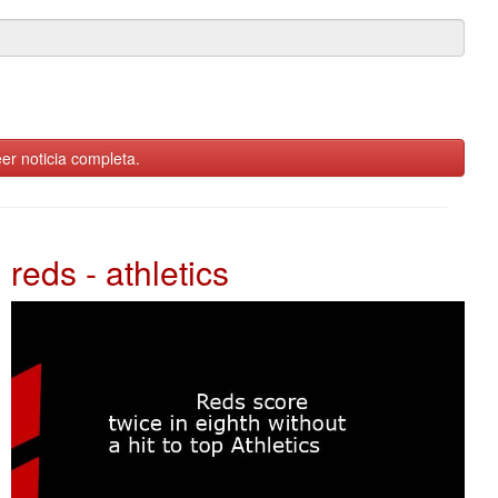
er noticia completa.
reds - athletics