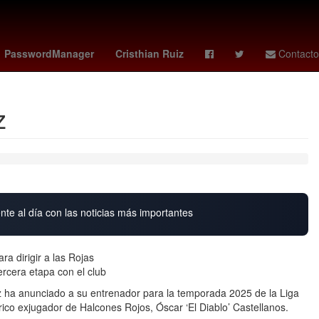
ole
Napoli vs
Tecate
Nuevo Laredo
PasswordManager
Cristhian Ruiz
Contacto
z
nte al día con las noticias más importantes
ra dirigir a las Rojas
tercera etapa con el club
uz ha anunciado a su entrenador para la temporada 2025 de la Liga
rico exjugador de Halcones Rojos, Óscar ‘El Diablo’ Castellanos.