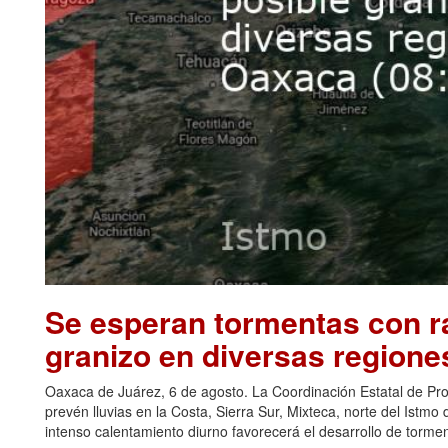
Se esperan tormentas con ra
granizo en diversas regione
Oaxaca de Juárez, 6 de agosto. La Coordinación Estatal de Pr
prevén lluvias en la Costa, Sierra Sur, Mixteca, norte del Ist
intenso calentamiento diurno favorecerá el desarrollo de torm