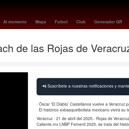
etroid prime 4
cuando juega colombia
Puebla de Zaragoza
Poz
Al momento
Mapa
Futbol
Club
Generador QR
oach de las Rojas de Veracru
📲 Suscríbete a nuestras notificaciones y mante
· Óscar ‘El Diablo’ Castellanos vuelve a Veracruz pa
· El histórico exbasquetbolista mexicano vivirá su 
Veracruz · 21 de abril del 2025.- Rojas de Veracr
Caliente.mx LNBP Femenil 2025, se trata del histó