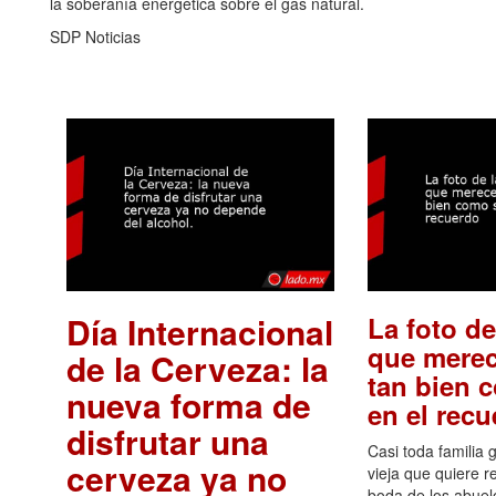
la soberanía energética sobre el gas natural.
SDP Noticias
Día Internacional
La foto de
que merec
de la Cerveza: la
tan bien 
nueva forma de
en el rec
disfrutar una
Casi toda familia 
cerveza ya no
vieja que quiere re
boda de los abuelo