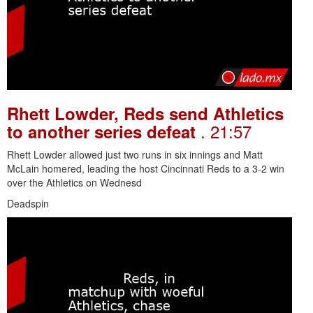
Rhett Lowder, Reds send Athletics
. 21:57
to another series defeat
Rhett Lowder allowed just two runs in six innings and Matt
McLain homered, leading the host Cincinnati Reds to a 3-2 win
over the Athletics on Wednesd
Deadspin