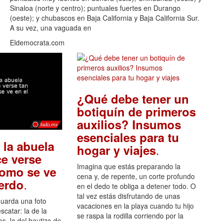
Sinaloa (norte y centro); puntuales fuertes en Durango
(oeste); y chubascos en Baja California y Baja California Sur.
A su vez, una vaguada en
Eldemocrata.com
¿Qué debe tener un
botiquín de primeros
auxilios? Insumos
esenciales para tu
 la abuela
.
hogar y viajes
e verse
Imagina que estás preparando la
como se ve
cena y, de repente, un corte profundo
.
uerdo
en el dedo te obliga a detener todo. O
tal vez estás disfrutando de unas
guarda una foto
vacaciones en la playa cuando tu hijo
scatar: la de la
se raspa la rodilla corriendo por la
s, la del bautizo de