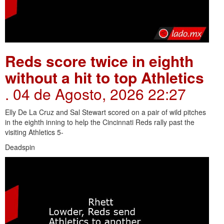
Reds score twice in eighth
without a hit to top Athletics
. 04 de Agosto, 2026 22:27
Elly De La Cruz and Sal Stewart scored on a pair of wild pitches
in the eighth inning to help the Cincinnati Reds rally past the
visiting Athletics 5-
Deadspin