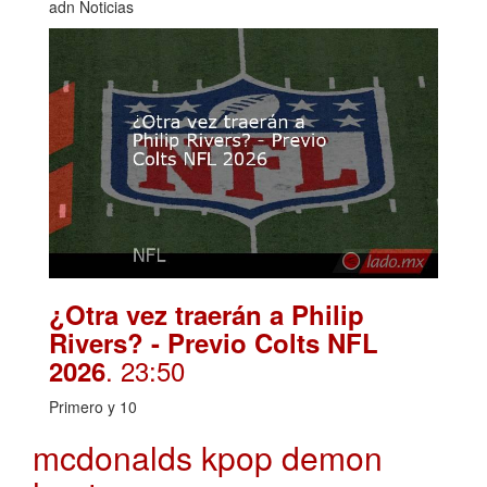
adn Noticias
¿Otra vez traerán a Philip
Rivers? - Previo Colts NFL
. 23:50
2026
Primero y 10
mcdonalds kpop demon