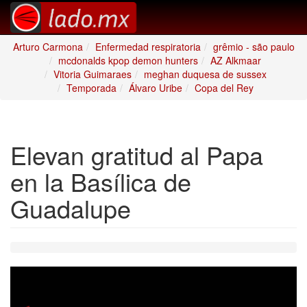
Arturo Carmona
Enfermedad respiratoria
grêmio - são paulo
mcdonalds kpop demon hunters
AZ Alkmaar
Vitoria Guimaraes
meghan duquesa de sussex
Temporada
Álvaro Uribe
Copa del Rey
Elevan gratitud al Papa
en la Basílica de
Guadalupe