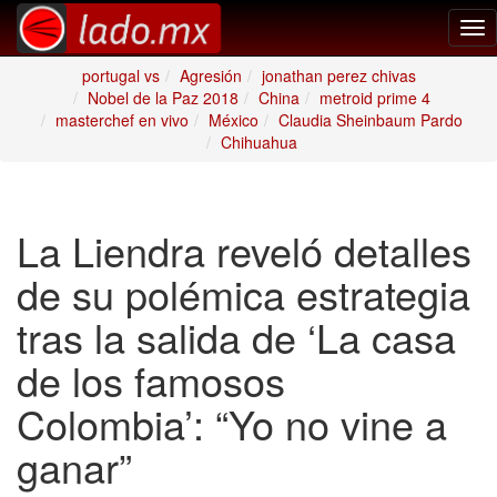
Tog
nav
portugal vs
Agresión
jonathan perez chivas
Nobel de la Paz 2018
China
metroid prime 4
masterchef en vivo
México
Claudia Sheinbaum Pardo
Chihuahua
La Liendra reveló detalles
de su polémica estrategia
tras la salida de ‘La casa
de los famosos
Colombia’: “Yo no vine a
ganar”