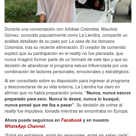
Durante una conversación con
Infobae Colombia,
Mauricio
Gómez, conocido popularmente como La Liendra, compartió un
análisis detallado de su paso por
La casa de los famosos
Colombia
, tras su reciente eliminación. El creador de contenido
explicó que su participación en el
reality
no fue planeada, que
nunca imaginó formar parte de un formato de este tipo y que su
decisión de abandonar el programa estuvo influenciada por una
combinación de factores personales, emocionales y estratégicos.
Al ser consultado sobre su disposición para ingresar al programa
y desconectarse de su vida externa, La Liendra fue claro en
afirmar que no había preparación previa:
“Nunca, nunca estuve
preparado para esto. Nunca lo deseé, nunca lo busqué,
nunca pensé que me iba a pasar”
. Su decisión de unirse al
reality
fue impulsiva, tomada mientras se encontraba en Europa.
Ahora puede seguirnos en
Facebook
y en nuestro
WhatsApp Channel
.
“Entré sin estrategia, entré sin personajes, entré sin saber nada”,