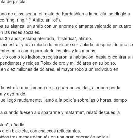
ta de pistola.
uno de ellos, según el relato de Kardashian a la policía, se dirigió a
"ring, ring!" ("¡Anillo, anillo!").
ba su alianza, un anillo con un enorme diamante valorado en cuatro
n las redes sociales.
ía 35 años, estaba aterrada, "histérica", afirmó.
 secuestrar y tuvo miedo de morir, de ser violada, después de que se
umbó en la cama para atarle los pies y las manos.
 vio como los ladrones registraron la habitación, hasta encontrar un
y pendientes y relojes Rolex de oro y mil dólares en su bolso.
 en diez millones de dólares, el mayor robo a un individuo en
la estrella una llamada de su guardaespaldas, alertado por la
a y oyó ruido.
ue llegó raudamente, llamó a la policía sobre las 3 horas, tiempo
ra cuando fuesen a dispararme y matarme", relató después la
ida", añadió.
 en bicicleta, con chalecos reflectantes.
nidos tres meses después en una gran operación policial.