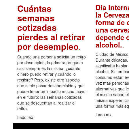
Cuántas
Día Intern
la Cerveza
semanas
forma de d
cotizadas
una cerve
pierdes al retirar
depende d
.
alcohol.
por desempleo
.
Ciudad de México,
Cuando una persona solicita un retiro
Durante décadas, 
por desempleo, la primera pregunta
significaba hablar
casi siempre es la misma: ¿cuánto
alcohol. Sin embar
dinero puedo retirar y cuándo lo
consumo están ev
recibiré? Pero, existe otro aspecto
vez más personas
que suele pasar desapercibido y que
alternativas que l
puede tener un impacto mucho mayor
el mismo sabor, el
en el futuro: las semanas cotizadas
misma experiencia
que se descuentan al realizar el
una forma más equ
retiro.
Lado.mx
Lado.mx