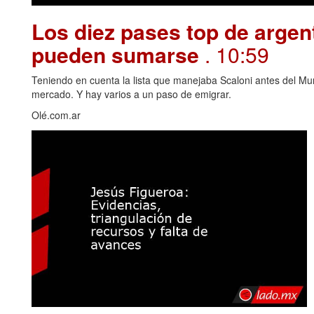
Los diez pases top de argen
pueden sumarse
. 10:59
Teniendo en cuenta la lista que manejaba Scaloni antes del Mu
mercado. Y hay varios a un paso de emigrar.
Olé.com.ar