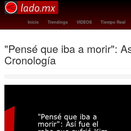
Dólar estadounidense
Maíz transgénico
Aguascalie
Inicio
Trendings
VIDEOS
Tiempo Real
"Pensé que iba a morir": A
Cronología