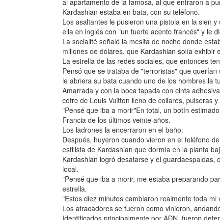
al apartamento de la famosa, al que entraron a pun
Kardashian estaba en bata, con su teléfono.
Los asaltantes le pusieron una pistola en la sien y 
ella en inglés con "un fuerte acento francés" y le dice 
La socialité señaló la mesita de noche donde esta
millones de dólares, que Kardashian solía exhibir e
La estrella de las redes sociales, que entonces ten
Pensó que se trataba de "terroristas" que querían
le abriera su bata cuando uno de los hombres la t
Amarrada y con la boca tapada con cinta adhesiva,
cofre de Louis Vuitton lleno de collares, pulseras 
"Pensé que iba a morir"En total, un botín estimado
Francia de los últimos veinte años.
Los ladrones la encerraron en el baño.
Después, huyeron cuando vieron en el teléfono de 
estilista de Kardashian que dormía en la planta baj
Kardashian logró desatarse y el guardaespaldas, q
local.
"Pensé que iba a morir, me estaba preparando pa
estrella.
"Estos diez minutos cambiaron realmente toda mi v
Los atracadores se fueron como vinieron, andando o
Identificados principalmente por ADN, fueron dete