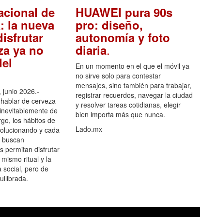
acional de
HUAWEI pura 90s
: la nueva
pro: diseño,
isfrutar
autonomía y foto
.
za ya no
diaria
el
En un momento en el que el móvil ya
no sirve solo para contestar
mensajes, sino también para trabajar,
 junio 2026.-
registrar recuerdos, navegar la ciudad
hablar de cerveza
y resolver tareas cotidianas, elegir
 inevitablemente de
bien importa más que nunca.
go, los hábitos de
Lado.mx
olucionando y cada
 buscan
es permitan disfrutar
 mismo ritual y la
 social, pero de
ilibrada.