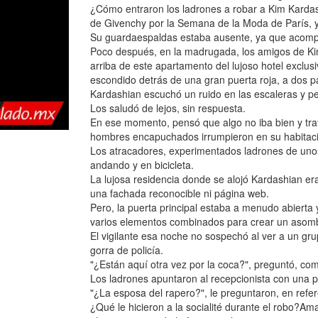
¿Cómo entraron los ladrones a robar a Kim Kardash
de Givenchy por la Semana de la Moda de París, y
Su guardaespaldas estaba ausente, ya que acompa
Poco después, en la madrugada, los amigos de Kim 
arriba de este apartamento del lujoso hotel exclus
escondido detrás de una gran puerta roja, a dos pa
Kardashian escuchó un ruido en las escaleras y pe
Los saludó de lejos, sin respuesta.
En ese momento, pensó que algo no iba bien y tra
hombres encapuchados irrumpieron en su habitac
Los atracadores, experimentados ladrones de unos
andando y en bicicleta.
La lujosa residencia donde se alojó Kardashian era
una fachada reconocible ni página web.
Pero, la puerta principal estaba a menudo abiert
varios elementos combinados para crear un asomb
El vigilante esa noche no sospechó al ver a un gr
gorra de policía.
"¿Están aquí otra vez por la coca?", preguntó, co
Los ladrones apuntaron al recepcionista con una pis
"¿La esposa del rapero?", le preguntaron, en ref
¿Qué le hicieron a la socialité durante el robo?Am