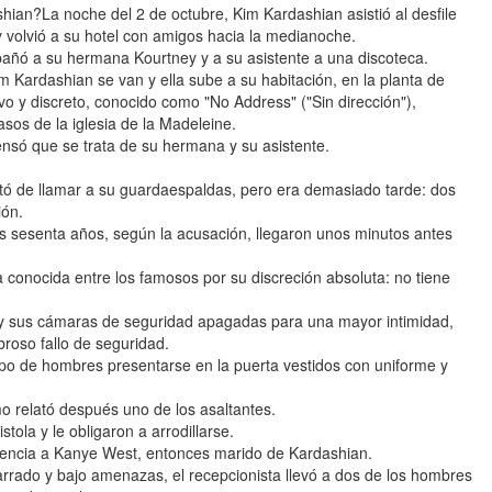
ian?La noche del 2 de octubre, Kim Kardashian asistió al desfile
 volvió a su hotel con amigos hacia la medianoche.
ñó a su hermana Kourtney y a su asistente a una discoteca.
Kardashian se van y ella sube a su habitación, en la planta de
ivo y discreto, conocido como "No Address" ("Sin dirección"),
sos de la iglesia de la Madeleine.
nsó que se trata de su hermana y su asistente.
tó de llamar a su guardaespaldas, pero era demasiado tarde: dos
ión.
 sesenta años, según la acusación, llegaron unos minutos antes
 conocida entre los famosos por su discreción absoluta: no tiene
a y sus cámaras de seguridad apagadas para una mayor intimidad,
roso fallo de seguridad.
upo de hombres presentarse en la puerta vestidos con uniforme y
mo relató después uno de los asaltantes.
tola y le obligaron a arrodillarse.
erencia a Kanye West, entonces marido de Kardashian.
arrado y bajo amenazas, el recepcionista llevó a dos de los hombres