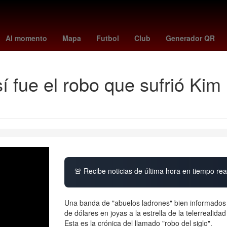
ntes
Amistosos
Brasil
China
frankfurt - hoffenheim
#OndaDe
Al momento
Mapa
Futbol
Club
Generador QR
sí fue el robo que sufrió Ki
🚨 Recibe noticias de última hora en tiempo real
Una banda de "abuelos ladrones" bien informados
de dólares en joyas a la estrella de la telerreali
Esta es la crónica del llamado "robo del siglo".