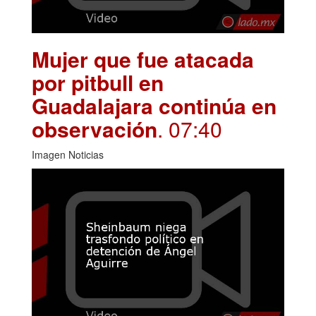
Mujer que fue atacada
por pitbull en
Guadalajara continúa en
observación
. 07:40
Imagen Noticias