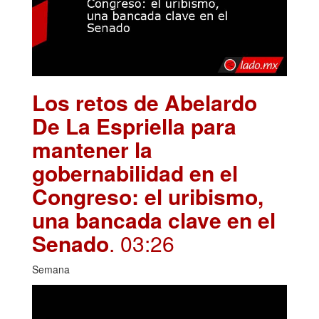
Los retos de Abelardo
De La Espriella para
mantener la
gobernabilidad en el
Congreso: el uribismo,
una bancada clave en el
Senado
. 03:26
Semana