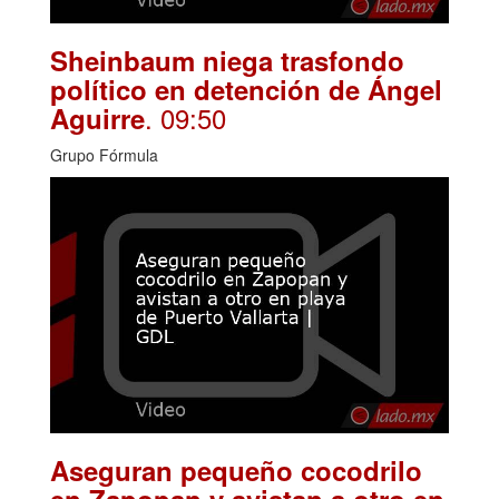
Sheinbaum niega trasfondo
político en detención de Ángel
. 09:50
Aguirre
Grupo Fórmula
Aseguran pequeño cocodrilo