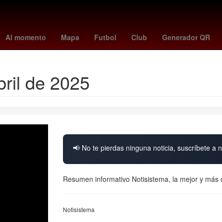
ntes
Amistosos
Brasil
China
frankfurt - hoffenheim
#OndaDe
Al momento
Mapa
Futbol
Club
Generador QR
bril de 2025
📢 No te pierdas ninguna noticia, suscríbete a n
Resumen informativo Notisistema, la mejor y más 
Notisistema