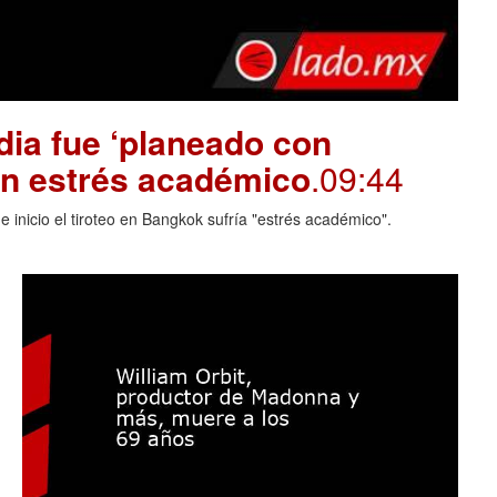
dia fue ‘planeado con
on estrés académico
.09:44
 inicio el tiroteo en Bangkok sufría "estrés académico".