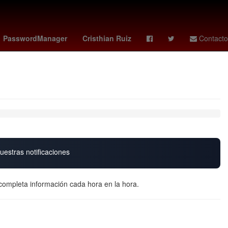
Calor
Selección de fútbol de Gabón
Marc Cucurella
PasswordManager
Cristhian Ruiz
Contacto
uestras notificaciones
completa información cada hora en la hora.