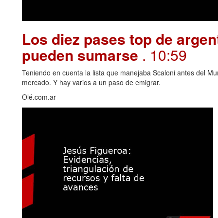
Los diez pases top de argen
pueden sumarse
. 10:59
Teniendo en cuenta la lista que manejaba Scaloni antes del Mu
mercado. Y hay varios a un paso de emigrar.
Olé.com.ar