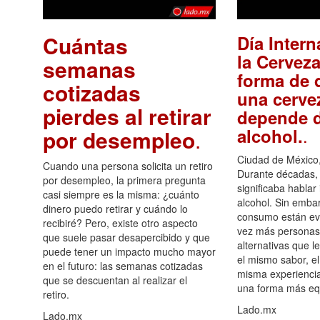
Cuántas
Día Intern
la Cerveza
semanas
forma de d
cotizadas
una cerve
pierdes al retirar
depende d
.
alcohol.
por desempleo
.
Ciudad de México,
Cuando una persona solicita un retiro
Durante décadas, 
por desempleo, la primera pregunta
significaba hablar
casi siempre es la misma: ¿cuánto
alcohol. Sin embar
dinero puedo retirar y cuándo lo
consumo están ev
recibiré? Pero, existe otro aspecto
vez más personas
que suele pasar desapercibido y que
alternativas que l
puede tener un impacto mucho mayor
el mismo sabor, el
en el futuro: las semanas cotizadas
misma experiencia
que se descuentan al realizar el
una forma más equ
retiro.
Lado.mx
Lado.mx