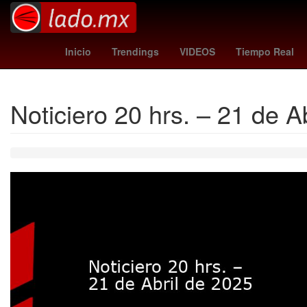
Dólar estadounidense
Maíz transgénico
Aguascalie
Inicio
Trendings
VIDEOS
Tiempo Real
Noticiero 20 hrs. – 21 de A