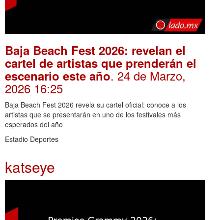
Baja Beach Fest 2026: revelan el
cartel de artistas que prenderán el
. 24 de Marzo,
escenario este año
2026 16:25
Baja Beach Fest 2026 revela su cartel oficial: conoce a los
artistas que se presentarán en uno de los festivales más
esperados del año
Estadio Deportes
katseye