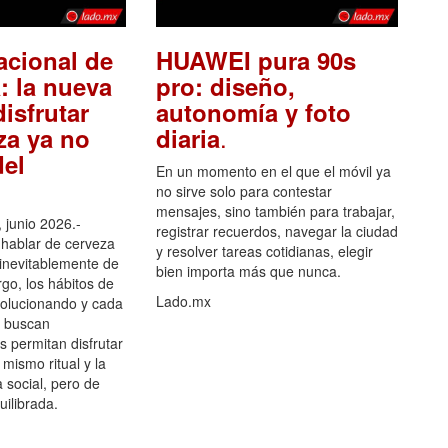
acional de
HUAWEI pura 90s
: la nueva
pro: diseño,
isfrutar
autonomía y foto
.
za ya no
diaria
el
En un momento en el que el móvil ya
no sirve solo para contestar
mensajes, sino también para trabajar,
 junio 2026.-
registrar recuerdos, navegar la ciudad
hablar de cerveza
y resolver tareas cotidianas, elegir
 inevitablemente de
bien importa más que nunca.
go, los hábitos de
Lado.mx
olucionando y cada
 buscan
es permitan disfrutar
 mismo ritual y la
 social, pero de
ilibrada.