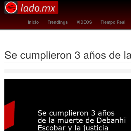
Santos Laguna femenil
Manu Chao
Maya Zapata
1
Inicio
Trendings
VIDEOS
Tiempo Real
Se cumplieron 3 años de la