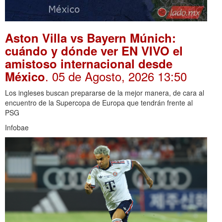
Aston Villa vs Bayern Múnich:
cuándo y dónde ver EN VIVO el
amistoso internacional desde
. 05 de Agosto, 2026 13:50
México
Los ingleses buscan prepararse de la mejor manera, de cara al
encuentro de la Supercopa de Europa que tendrán frente al
PSG
Infobae