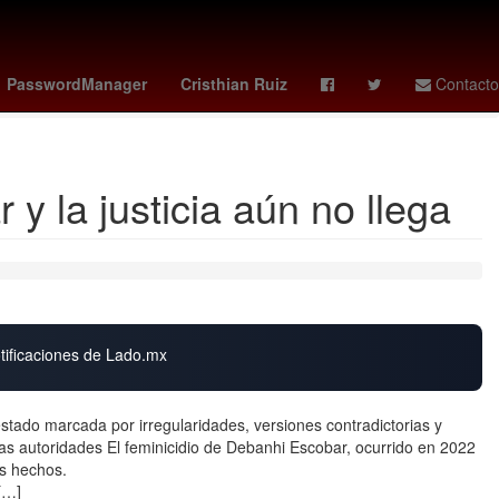
al Superior de Justicia de la Ciudad de México
Mercurio
PasswordManager
Cristhian Ruiz
Contacto
 la justicia aún no llega
otificaciones de Lado.mx
estado marcada por irregularidades, versiones contradictorias y
las autoridades El feminicidio de Debanhi Escobar, ocurrido en 2022
s hechos.
[…]