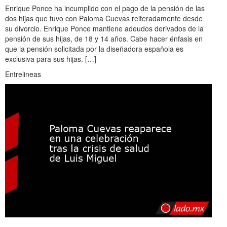
Enrique Ponce ha incumplido con el pago de la pensión de las
dos hijas que tuvo con Paloma Cuevas reiteradamente desde
su divorcio. Enrique Ponce mantiene adeudos derivados de la
pensión de sus hijas, de 18 y 14 años. Cabe hacer énfasis en
que la pensión solicitada por la diseñadora española es
exclusiva para sus hijas. […]
Entrelineas