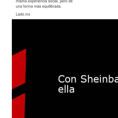
misma experiencia social, pero de
una forma más equilibrada.
Lado.mx