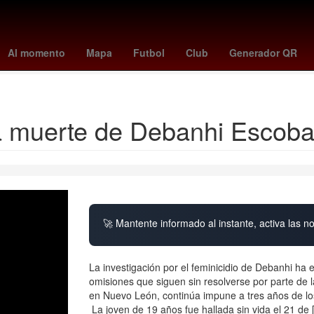
985
Terremoto de México de 1985
Tratamiento de aguas
Tribun
Al momento
Mapa
Futbol
Club
Generador QR
Corrupción de menores
Josué Alvarado
 muerte de Debanhi Escobar y
🚀 Mantente informado al instante, activa las n
La investigación por el feminicidio de Debanhi ha 
omisiones que siguen sin resolverse por parte de 
en Nuevo León, continúa impune a tres años de lo
La joven de 19 años fue hallada sin vida el 21 de 