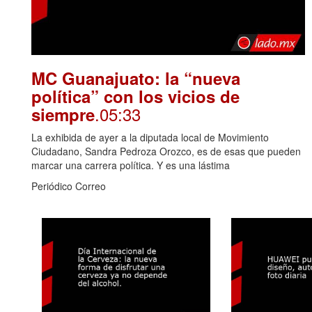
MC Guanajuato: la “nueva
política” con los vicios de
.05:33
siempre
La exhibida de ayer a la diputada local de Movimiento
Ciudadano, Sandra Pedroza Orozco, es de esas que pueden
marcar una carrera política. Y es una lástima
Periódico Correo