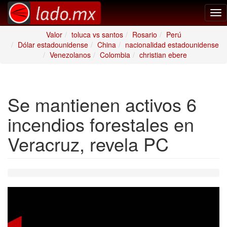
Tog
nav
Valor
toluca vs santos
Rosario
Perú
Dólar estadounidense
China
nacionalidad estadounidense
Venezolanos
Colombia
christian ebere
Se mantienen activos 6
incendios forestales en
Veracruz, revela PC