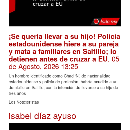
¡Se quería llevar a su hijo! Policía
estadounidense hiere a su pareja
y mata a familiares en Saltillo; lo
. 05
detienen antes de cruzar a EU
de Agosto, 2026 13:25
Un hombre identificado como Chad ‘N’, de nacionalidad
estadounidense y policía de profesión, habría acudido a un
domicilio en Saltillo, con la intención de llevarse a su hijo de
tres años
Los Noticieristas
isabel díaz ayuso