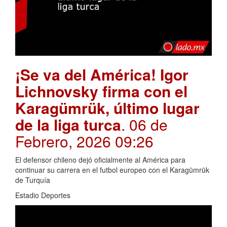
¡Se va del América! Igor
Lichnovsky firma con el
Karagümrük, último lugar
de la liga turca
. 06 de
Febrero, 2026 09:26
El defensor chileno dejó oficialmente al América para
continuar su carrera en el futbol europeo con el Karagümrük
de Turquía
Estadio Deportes