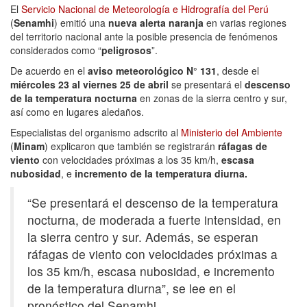
El
Servicio Nacional de Meteorología e Hidrografía del Perú
(
Senamhi
) emitió una
nueva alerta naranja
en varias regiones
del territorio nacional ante la posible presencia de fenómenos
considerados como “
peligrosos
”.
De acuerdo en el
aviso meteorológico N° 131
, desde el
miércoles 23 al viernes 25 de abril
se presentará el
descenso
de la temperatura nocturna
en zonas de la sierra centro y sur,
así como en lugares aledaños.
Especialistas del organismo adscrito al
Ministerio del Ambiente
(
Minam
) explicaron que también se registrarán
ráfagas de
viento
con velocidades próximas a los 35 km/h,
escasa
nubosidad
, e
incremento de la temperatura diurna.
“Se presentará el descenso de la temperatura
nocturna, de moderada a fuerte intensidad, en
la sierra centro y sur. Además, se esperan
ráfagas de viento con velocidades próximas a
los 35 km/h, escasa nubosidad, e incremento
de la temperatura diurna”, se lee en el
pronóstico del Senamhi.