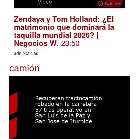
Zendaya y Tom Holland: ¿El
matrimonio que dominará la
taquilla mundial 2026? |
. 23:50
Negocios W
adn Noticias
camión