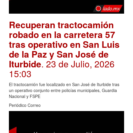
Recuperan tractocamión
robado en la carretera 57
tras operativo en San Luis
de la Paz y San José de
Iturbide
. 23 de Julio, 2026
15:03
El tractocamión fue localizado en San José de Iturbide tras
un operativo conjunto entre policías municipales, Guardia
Nacional y FSPE
Periódico Correo