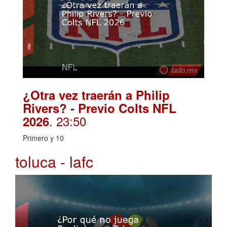
¿Otra vez traerán a Philip
Rivers? - Previo Colts NFL
. 23:50
2026
Primero y 10
toluca - lafc