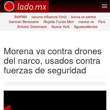
Tog
nav
INAPAM
vacuna influenza h3n2
toluca vs santos
Germán Berterame
Rogelio Funes Mori
mexico vs
Perú
Antoine Griezmann
Nueva York
Aguascalientes
Morena va contra drones
del narco, usados contra
fuerzas de seguridad