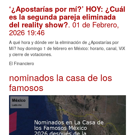
‘¿Apostarías por mí?’ HOY: ¿Cuál
es la segunda pareja eliminada
. 01 de Febrero,
del reality show?
2026 19:46
A qué hora y dónde ver la eliminación de ¿Apostarías por
Mí? hoy domingo 1 de febrero en México: horario, canal, ViX
y cierre de votaciones.
El Financiero
nominados la casa de los
famosos