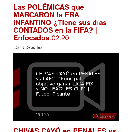
Las POLÉMICAS que
MARCARON la ERA
INFANTINO ¿Tiene sus días
CONTADOS en la FIFA? |
.02:20
Enfocados
ESPN Deportes
CHIVAS CAYÓ en PENALES vs