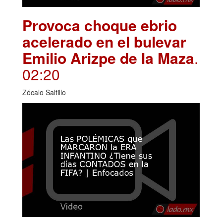
Provoca choque ebrio
acelerado en el bulevar
Emilio Arizpe de la Maza
.
02:20
Zócalo Saltillo