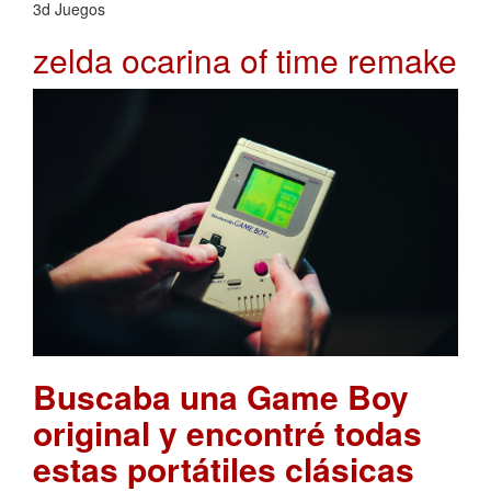
3d Juegos
zelda ocarina of time remake
Buscaba una Game Boy
original y encontré todas
estas portátiles clásicas