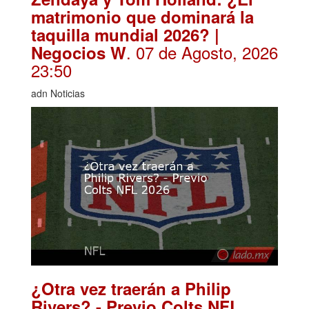
matrimonio que dominará la
taquilla mundial 2026? |
. 07 de Agosto, 2026
Negocios W
23:50
adn Noticias
¿Otra vez traerán a Philip
Rivers? - Previo Colts NFL