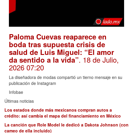
Paloma Cuevas reaparece en
boda tras supuesta crisis de
salud de Luis Miguel: “El amor
. 18 de Julio,
da sentido a la vida”
2026 07:20
La diseñadora de modas compartió un tierno mensaje en su
publicación de Instagram
Infobae
Últimas noticias
Los estados donde más mexicanos compran autos a
crédito: así cambia el mapa del financiamiento en México
La canción que Role Model le dedicó a Dakota Johnson (con
cameo de ella incluido)