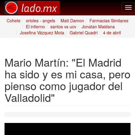
Tog
nav
Cohete
orioles - angels
Matt Damon
Farmacias Similares
El infierno
santos vs ucv
Jonatan Maidana
Josefina Vázquez Mota
Gabriel Quadri
4 de abril
Mario Martín: "El Madrid
ha sido y es mi casa, pero
pienso como jugador del
Valladolid"