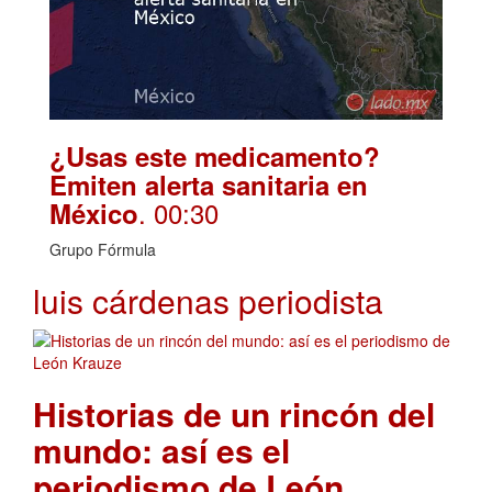
¿Usas este medicamento?
Emiten alerta sanitaria en
. 00:30
México
Grupo Fórmula
luis cárdenas periodista
Historias de un rincón del
mundo: así es el
periodismo de León