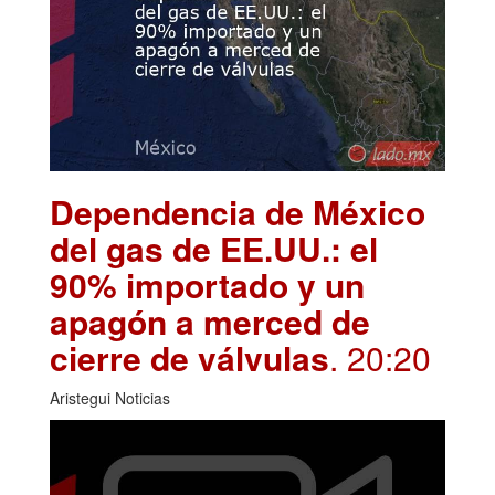
Dependencia de México
del gas de EE.UU.: el
90% importado y un
apagón a merced de
cierre de válvulas
. 20:20
Aristegui Noticias