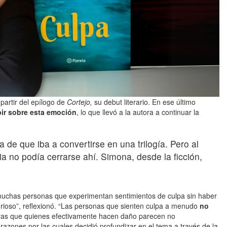
partir del epílogo de
Cortejo,
su debut literario. En ese último
bir sobre esta emoción
, lo que llevó a la autora a continuar la
a de que iba a convertirse en una trilogía. Pero al
ria no podía cerrarse ahí. Simona, desde la ficción,
 muchas personas que experimentan sentimientos de culpa sin haber
rioso”, reflexionó. “Las personas que sienten culpa a menudo
no
tras que quienes efectivamente hacen daño parecen no
 razones por las cuales decidió profundizar en el tema a través de la