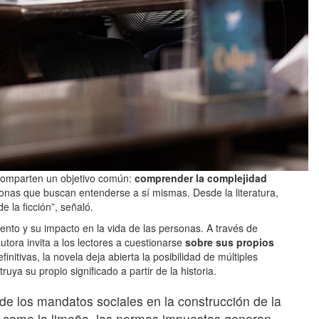
a comparten un objetivo común:
comprender la complejidad
sonas que buscan entenderse a sí mismas. Desde la literatura,
 la ficción”, señaló.
iento y su impacto en la vida de las personas. A través de
utora invita a los lectores a cuestionarse
sobre sus propios
initivas, la novela deja abierta la posibilidad de múltiples
uya su propio significado a partir de la historia.
 de los mandatos sociales en la construcción de la
 como la limeña, las normas impuestas generan