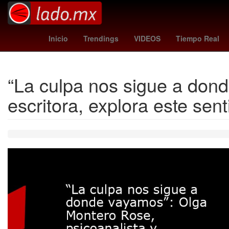
Brasil
Semana Santa
messi edad
Nueva 
Inicio
Trendings
VIDEOS
Tiempo Real
“La culpa nos sigue a don
escritora, explora este sen