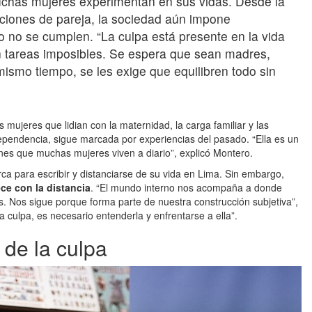
muchas mujeres experimentan en sus vidas. Desde la
laciones de pareja, la sociedad aún impone
 no se cumplen. “La culpa está presente en la vida
n tareas imposibles. Se espera que sean madres,
 mismo tiempo, se les exige que equilibren todo sin
 mujeres que lidian con la maternidad, la carga familiar y las
ependencia, sigue marcada por experiencias del pasado. “Ella es un
ones que muchas mujeres viven a diario”, explicó Montero.
orca para escribir y distanciarse de su vida en Lima. Sin embargo,
ce con la distancia
. “El mundo interno nos acompaña a donde
Nos sigue porque forma parte de nuestra construcción subjetiva”,
la culpa, es necesario entenderla y enfrentarse a ella”.
 de la culpa