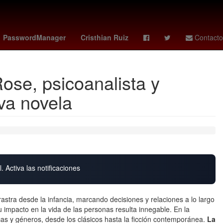
dense
Perú
Lilo y Stitch estreno
Star Wars
PasswordManager
Cristhian Ruiz
Contacto
ose, psicoanalista y
eva novela
. Activa las notificaciones
stra desde la infancia, marcando decisiones y relaciones a lo largo
 su impacto en la vida de las personas resulta innegable. En la
cas y géneros, desde los clásicos hasta la ficción contemporánea.
La