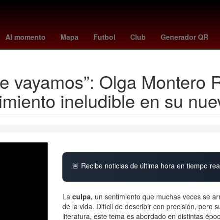
York
26 de marzo
meghan duquesa de sussex
Dólar estadouni
Al momento
Mapa
Futbol
Club
Generador QR
de vayamos”: Olga Montero R
timiento ineludible en su nu
🚨 Recibe noticias de última hora en tiempo real
La
culpa,
un sentimiento que muchas veces se arra
de la vida. Difícil de describir con precisión, pero
literatura, este tema es abordado en distintas épo