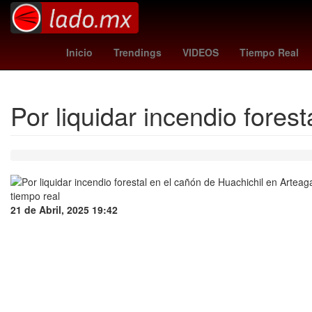
Erick Pulgar
unión - lanús
Nueva York
Aguascalientes
Inicio
Trendings
VIDEOS
Tiempo Real
Por liquidar incendio fores
21 de Abril, 2025 19:42