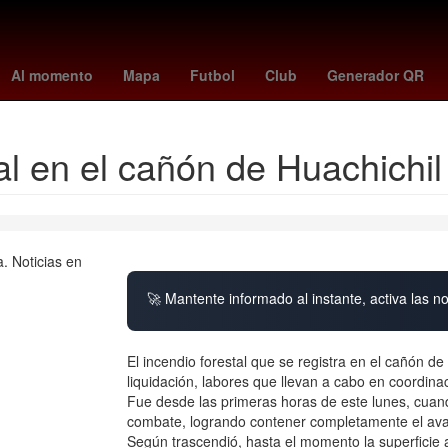
España
presidente de la suprema corte de justicia de la nación
Al momento
Mapa
Futbol
Club
Generador QR
tal en el cañón de Huachichi
🚀 Mantente informado al instante, activa las n
El incendio forestal que se registra en el cañón 
liquidación, labores que llevan a cabo en coordina
Fue desde las primeras horas de este lunes, cuand
combate, logrando contener completamente el ava
Según trascendió, hasta el momento la superficie 