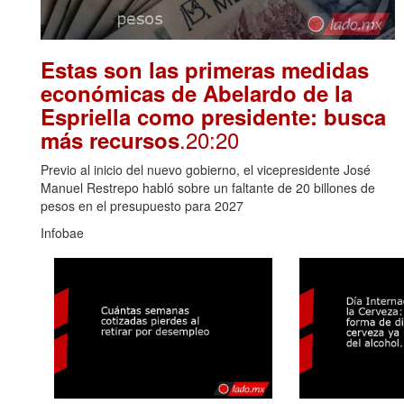
Estas son las primeras medidas
económicas de Abelardo de la
Espriella como presidente: busca
.20:20
más recursos
Previo al inicio del nuevo gobierno, el vicepresidente José
Manuel Restrepo habló sobre un faltante de 20 billones de
pesos en el presupuesto para 2027
Infobae