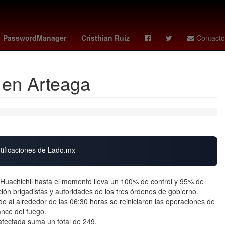
hugo camberos
2024
sabalenka
Rafael Caro Quintero
PasswordManager
Cristhian Ruiz
Contacto
l en Arteaga
otificaciones de Lado.mx
de Huachichil hasta el momento lleva un 100% de control y 95% de
ción brigadistas y autoridades de los tres órdenes de gobierno.
o al alrededor de las 06:30 horas se reiniciaron las operaciones de
nce del fuego.
afectada suma un total de 249.