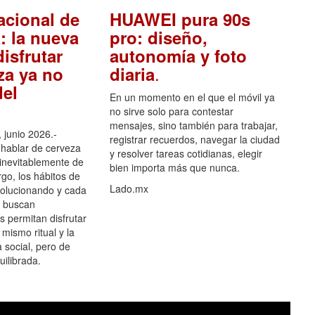
acional de
HUAWEI pura 90s
: la nueva
pro: diseño,
isfrutar
autonomía y foto
.
za ya no
diaria
el
En un momento en el que el móvil ya
no sirve solo para contestar
mensajes, sino también para trabajar,
 junio 2026.-
registrar recuerdos, navegar la ciudad
hablar de cerveza
y resolver tareas cotidianas, elegir
 inevitablemente de
bien importa más que nunca.
go, los hábitos de
Lado.mx
olucionando y cada
 buscan
es permitan disfrutar
 mismo ritual y la
 social, pero de
ilibrada.