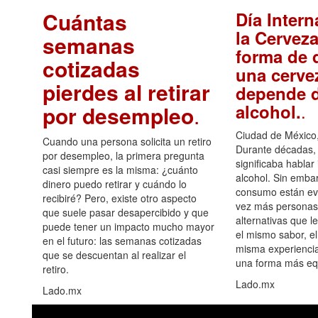
Cuántas
Día Intern
la Cerveza
semanas
forma de d
cotizadas
una cerve
pierdes al retirar
depende d
.
alcohol.
por desempleo
.
Ciudad de México,
Cuando una persona solicita un retiro
Durante décadas, 
por desempleo, la primera pregunta
significaba hablar
casi siempre es la misma: ¿cuánto
alcohol. Sin embar
dinero puedo retirar y cuándo lo
consumo están ev
recibiré? Pero, existe otro aspecto
vez más personas
que suele pasar desapercibido y que
alternativas que l
puede tener un impacto mucho mayor
el mismo sabor, el
en el futuro: las semanas cotizadas
misma experiencia
que se descuentan al realizar el
una forma más equ
retiro.
Lado.mx
Lado.mx