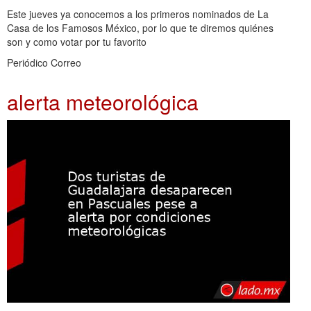
Este jueves ya conocemos a los primeros nominados de La
Casa de los Famosos México, por lo que te diremos quiénes
son y como votar por tu favorito
Periódico Correo
alerta meteorológica