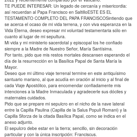
TE PUEDE INTERESAR: Un legado de cercanía y misericordia:
así recuerdan al Papa Francisco en SaltilloESTE ES EL
TESTAMENTO COMPLETO DEL PAPA FRANCISCOSintiendo que
se acerca el ocaso de mi vida terrena, y con viva esperanza en la
Vida Eterna, deseo expresar mi voluntad testamentaria sólo en
cuanto al lugar de mi sepultura.
Mi vida y mi ministerio sacerdotal y episcopal los he confiado
siempre a la Madre de Nuestro Señor, María Santísima.
Por tanto, pido que mis restos mortales descansen esperando el
día de la resurrección en la Basílica Papal de Santa María la
Mayor.
Deseo que mi último viaje terrenal termine en este antiquísimo
santuario mariano, al que acudía en oración al inicio y al final de
cada Viaje Apostólico, para encomendar confiadamente mis
intenciones a la Madre Inmaculada y agradecerle sus dóciles y
maternales cuidados.
Pido que se prepare mi sepulcro en el nicho de la nave lateral
entre la Capilla Paulina (Capilla de la Salus Populi Romani) y la
Capilla Sforza de la citada Basílica Papal, como se indica en el
anexo adjunto.
El sepulcro debe estar en la tierra; sencillo, sin decoración
particular y con la única inscripción: Franciscus.