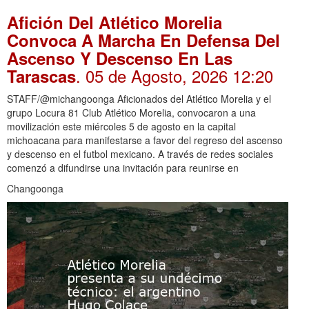
Afición Del Atlético Morelia
Convoca A Marcha En Defensa Del
Ascenso Y Descenso En Las
. 05 de Agosto, 2026 12:20
Tarascas
STAFF/@michangoonga Aficionados del Atlético Morelia y el
grupo Locura 81 Club Atlético Morelia, convocaron a una
movilización este miércoles 5 de agosto en la capital
michoacana para manifestarse a favor del regreso del ascenso
y descenso en el futbol mexicano. A través de redes sociales
comenzó a difundirse una invitación para reunirse en
Changoonga