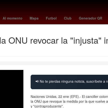
uca
Centroamérica
Secta
change org argentina mundial
flori
Al momento
Mapa
Futbol
Club
Generador QR
 ONU revocar la "injusta" i
📢 No te pierdas ninguna noticia, suscríbete a n
Naciones Unidas, 22 ene (EFE).- El canciller colom
la ONU que revoque la medida por la que vuelve a l
y "contraproducente".