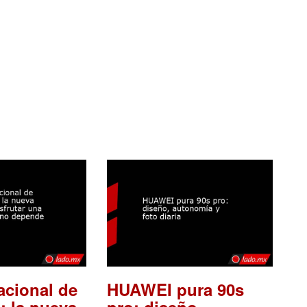
acional de
HUAWEI pura 90s
: la nueva
pro: diseño,