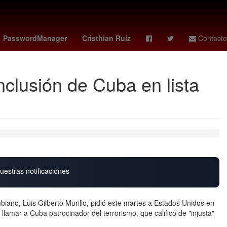
an monzon
así aprenderás
Harrison Ford
Nuno Mendes
PasswordManager
Cristhian Ruiz
Contacto
nclusión de Cuba en lista
uestras notificaciones
biano, Luis Gilberto Murillo, pidió este martes a Estados Unidos en
lamar a Cuba patrocinador del terrorismo, que calificó de "injusta"