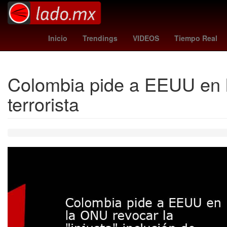
Dólar estadounidense
skarsgard
columbus crew - pach
Inicio
Trendings
VIDEOS
Tiempo Real
Colombia pide a EEUU en la
terrorista