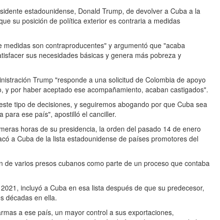
residente estadounidense, Donald Trump, de devolver a Cuba a la
orque su posición de política exterior es contraria a medidas
 de medidas son contraproducentes" y argumentó que "acaba
satisfacer sus necesidades básicas y genera más pobreza y
ministración Trump "responde a una solicitud de Colombia de apoyo
o, y por haber aceptado ese acompañamiento, acaban castigados".
este tipo de decisiones, y seguiremos abogando por que Cuba sea
 para ese país", apostilló el canciller.
imeras horas de su presidencia, la orden del pasado 14 de enero
acó a Cuba de la lista estadounidense de países promotores del
ción de varios presos cubanos como parte de un proceso que contaba
 2021, incluyó a Cuba en esa lista después de que su predecesor,
s décadas en ella.
 armas a ese país, un mayor control a sus exportaciones,