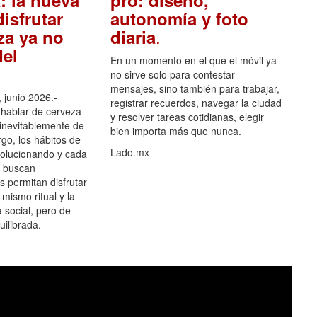
isfrutar
autonomía y foto
.
za ya no
diaria
el
En un momento en el que el móvil ya
no sirve solo para contestar
mensajes, sino también para trabajar,
 junio 2026.-
registrar recuerdos, navegar la ciudad
hablar de cerveza
y resolver tareas cotidianas, elegir
 inevitablemente de
bien importa más que nunca.
go, los hábitos de
Lado.mx
olucionando y cada
 buscan
es permitan disfrutar
 mismo ritual y la
 social, pero de
ilibrada.