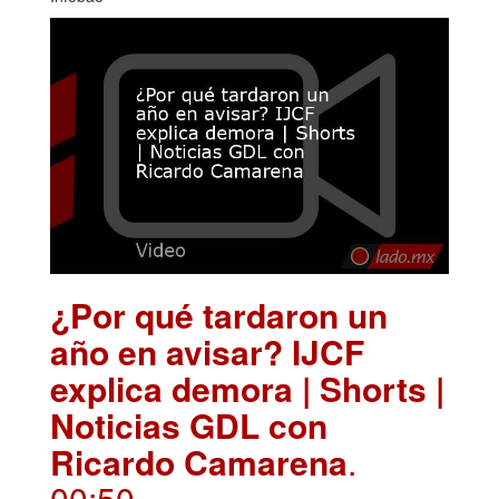
¿Por qué tardaron un
año en avisar? IJCF
explica demora | Shorts |
Noticias GDL con
Ricardo Camarena
.
00:50