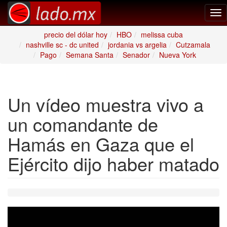
Tog
nav
precio del dólar hoy
HBO
melissa cuba
nashville sc - dc united
jordania vs argelia
Cutzamala
Pago
Semana Santa
Senador
Nueva York
Un vídeo muestra vivo a
un comandante de
Hamás en Gaza que el
Ejército dijo haber matado