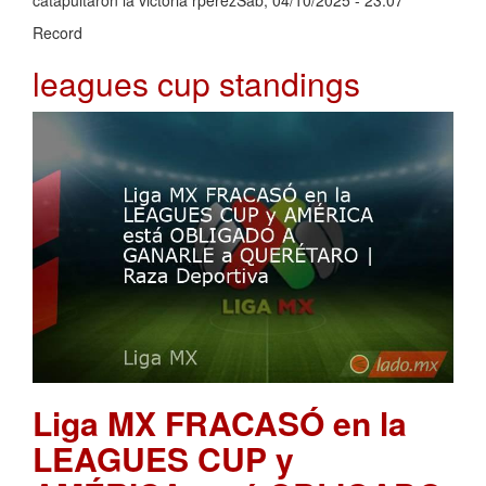
catapultaron la victoria rperezSáb, 04/10/2025 - 23:07
Record
leagues cup standings
Liga MX FRACASÓ en la
LEAGUES CUP y