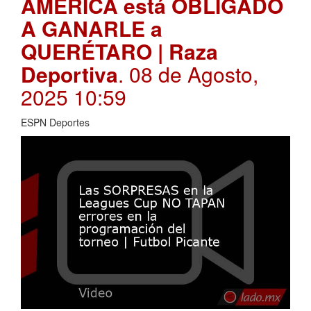
AMÉRICA está OBLIGADO
A GANARLE a
QUERÉTARO | Raza
Deportiva
. 08 de Agosto,
2025 10:59
ESPN Deportes