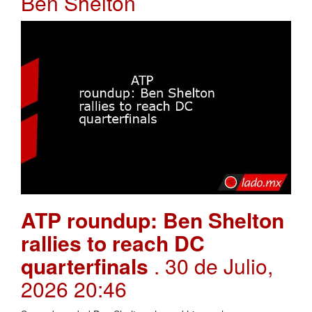
Ben Shelton
ATP roundup: Ben Shelton
rallies to reach DC
quarterfinals
. 30 de Julio,
2026 20:46