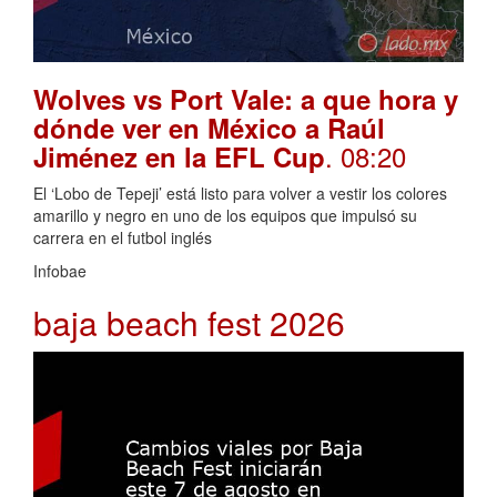
Wolves vs Port Vale: a que hora y
dónde ver en México a Raúl
. 08:20
Jiménez en la EFL Cup
El ‘Lobo de Tepeji’ está listo para volver a vestir los colores
amarillo y negro en uno de los equipos que impulsó su
carrera en el futbol inglés
Infobae
baja beach fest 2026