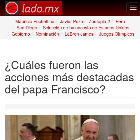
Tog
nav
Mauricio Pochettino
Javier Poza
Zootopia 2
Perú
San Diego
Selección de baloncesto de Estados Unidos
Gobierno
Nominación
LeBron James
Juegos Olímpicos
¿Cuáles fueron las
acciones más destacadas
del papa Francisco?