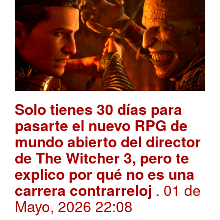
Solo tienes 30 días para
pasarte el nuevo RPG de
mundo abierto del director
de The Witcher 3, pero te
explico por qué no es una
carrera contrarreloj
. 01 de
Mayo, 2026 22:08