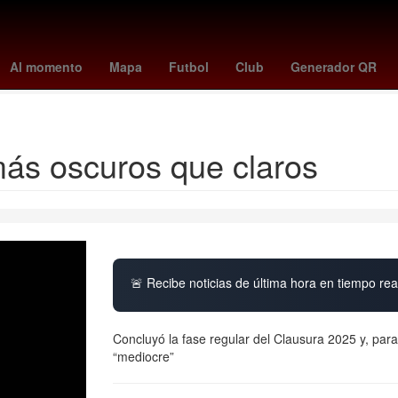
rada
cruzeiro - chapecoense
presidente de la suprema corte de jus
Al momento
Mapa
Futbol
Club
Generador QR
Ecatepec de Morelos
más oscuros que claros
🚨 Recibe noticias de última hora en tiempo real
Concluyó la fase regular del Clausura 2025 y, para
“mediocre”