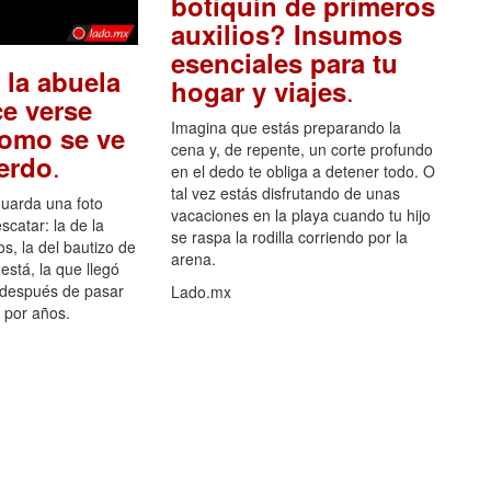
botiquín de primeros
auxilios? Insumos
esenciales para tu
 la abuela
.
hogar y viajes
e verse
Imagina que estás preparando la
como se ve
cena y, de repente, un corte profundo
.
uerdo
en el dedo te obliga a detener todo. O
tal vez estás disfrutando de unas
guarda una foto
vacaciones en la playa cuando tu hijo
scatar: la de la
se raspa la rodilla corriendo por la
s, la del bautizo de
arena.
está, la que llegó
 después de pasar
Lado.mx
por años.