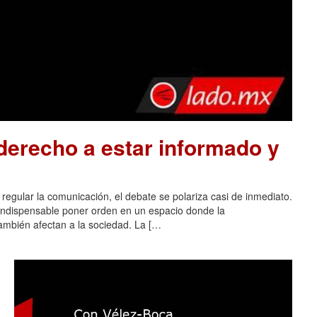
 derecho a estar informado y
regular la comunicación, el debate se polariza casi de inmediato.
 indispensable poner orden en un espacio donde la
 también afectan a la sociedad. La […