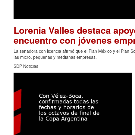
Lorenia Valles destaca apo
encuentro con jóvenes emp
La senadora con licencia afirmó que el Plan México y el Plan 
las micro, pequeñas y medianas empresas.
SDP Noticias