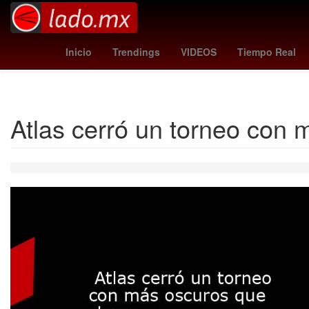
Argentina
Denuncia
26 de marzo
mallorca vs
Tempo
Inicio
Trendings
VIDEOS
Tiempo Real
Atlas cerró un torneo con 