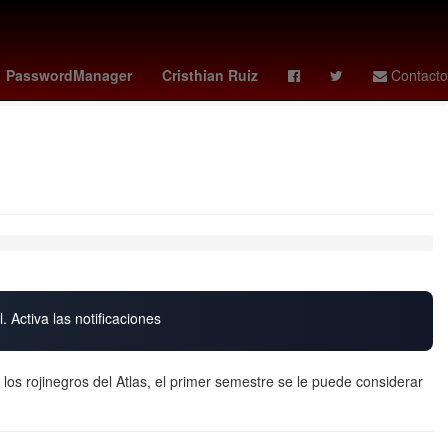
ticia de la nación
boca juniors - estudiantes
presupuesto
PasswordManager
Cristhian Ruiz
Contacto
. Activa las notificaciones
 los rojinegros del Atlas, el primer semestre se le puede considerar