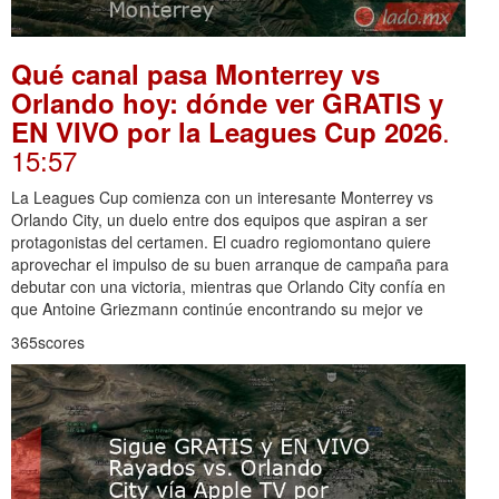
Qué canal pasa Monterrey vs
Orlando hoy: dónde ver GRATIS y
.
EN VIVO por la Leagues Cup 2026
15:57
La Leagues Cup comienza con un interesante Monterrey vs
Orlando City, un duelo entre dos equipos que aspiran a ser
protagonistas del certamen. El cuadro regiomontano quiere
aprovechar el impulso de su buen arranque de campaña para
debutar con una victoria, mientras que Orlando City confía en
que Antoine Griezmann continúe encontrando su mejor ve
365scores