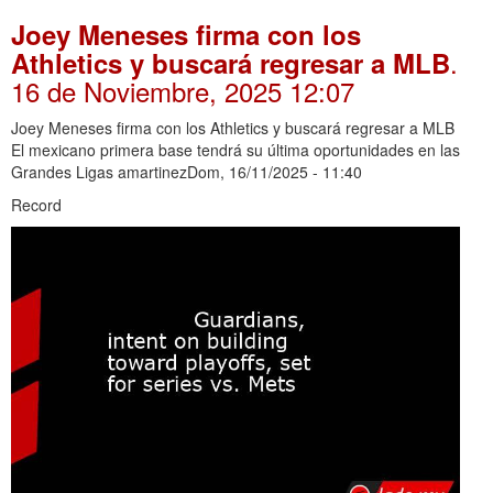
Joey Meneses firma con los
.
Athletics y buscará regresar a MLB
16 de Noviembre, 2025 12:07
Joey Meneses firma con los Athletics y buscará regresar a MLB
El mexicano primera base tendrá su última oportunidades en las
Grandes Ligas amartinezDom, 16/11/2025 - 11:40
Record