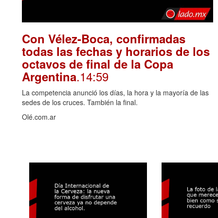
Con Vélez-Boca, confirmadas
todas las fechas y horarios de los
octavos de final de la Copa
.14:59
Argentina
La competencia anunció los días, la hora y la mayoría de las
sedes de los cruces. También la final.
Olé.com.ar