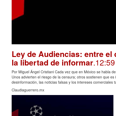
Ley de Audiencias: entre el
la libertad de informar
.12:59
Por Miguel Ángel Cristiani Cada vez que en México se habla de 
Unos advierten el riesgo de la censura; otros sostienen que es
desinformación, las noticias falsas y los intereses comerciales
Claudiaguerrero.mx