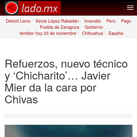
Tog
nav
Detroit Lions
Kenia López Rabadán
Incendio
Perú
Pago
Puebla de Zaragoza
Gobierno
temblor hoy 23 de noviembre
Chihuahua
España
Refuerzos, nuevo técnico
y ‘Chicharito’… Javier
Mier da la cara por
Chivas