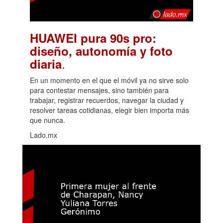
HUAWEI pura 90s pro:
diseño, autonomía y foto
.
diaria
En un momento en el que el móvil ya no sirve solo
para contestar mensajes, sino también para
trabajar, registrar recuerdos, navegar la ciudad y
resolver tareas cotidianas, elegir bien importa más
que nunca.
Lado.mx