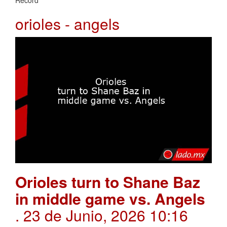
orioles - angels
Orioles turn to Shane Baz
in middle game vs. Angels
. 23 de Junio, 2026 10:16