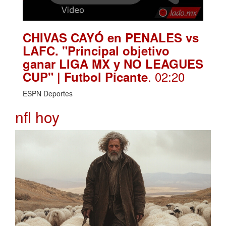
CHIVAS CAYÓ en PENALES vs
LAFC. "Principal objetivo
ganar LIGA MX y NO LEAGUES
. 02:20
CUP" | Futbol Picante
ESPN Deportes
nfl hoy