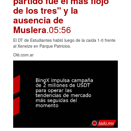
partido fue el más flojo
de los tres" y la
ausencia de
Muslera
.05:56
El DT de Estudiantes habló luego de la caída 1-0 frente
al Xeneize en Parque Patricios.
Olé.com.ar