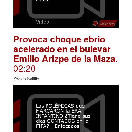
Provoca choque ebrio
acelerado en el bulevar
Emilio Arizpe de la Maza
.
02:20
Zócalo Saltillo