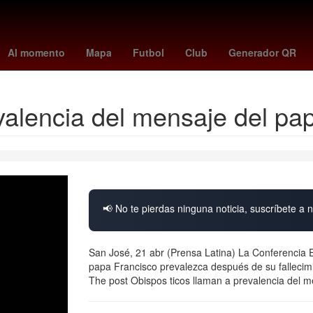
la de Zaragoza
Nueva York
27 de marzo
Accidente
San Láza
Al momento
Mapa
Futbol
Club
Generador QR
valencia del mensaje del pa
📢 No te pierdas ninguna noticia, suscríbete a n
San José, 21 abr (Prensa Latina) La Conferencia 
papa Francisco prevalezca después de su fallecim
The post Obispos ticos llaman a prevalencia del m