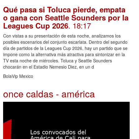
Qué pasa si Toluca pierde, empata
o gana con Seattle Sounders por la
. 18:17
Leagues Cup 2026
Con vistas a su presentación de esta noche, analizamos los
posibles escenarios del conjunto escarlata. Dentro del segundo
día de partidos de la Leagues Cup 2026, hay un partido que se
impone como la alternativa más atractiva para sintonizar en la
TV esta noche de miércoles. Toluca y Seattle Sounders
chocarán en el Estadio Nemesio Diez, en un d
BolaVip Mexico
once caldas - américa