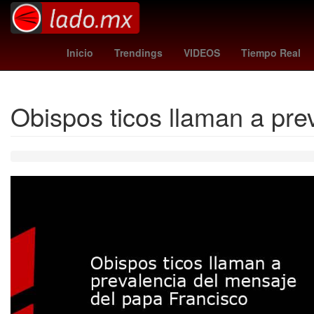
summerslam wwe
Desirée Monsiváis
Pueb
Inicio
Trendings
VIDEOS
Tiempo Real
Obispos ticos llaman a pre