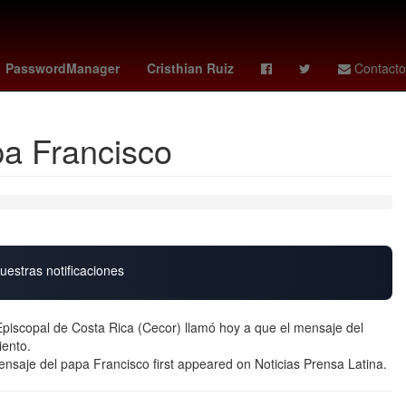
ro
pumas vs cruz azul
Denuncia
Cadáver
PasswordManager
Cristhian Ruiz
Contacto
pa Francisco
uestras notificaciones
Episcopal de Costa Rica (Cecor) llamó hoy a que el mensaje del
iento.
ensaje del papa Francisco first appeared on Noticias Prensa Latina.