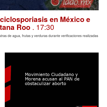
ciclosporiasis en México e
intana Roo
. 17:30
ras de agua, frutas y verduras durante verificaciones realizadas