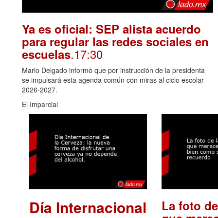
Ya es oficial: SEP alista acuerdo
para regular las redes sociales en
.17:30
escuelas
Mario Delgado informó que por instrucción de la presidenta
se impulsará esta agenda común con miras al ciclo escolar
2026-2027.
El Imparcial
Día Internacional
La foto de