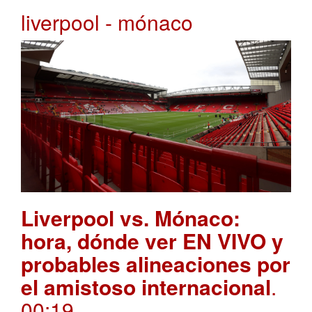
liverpool - mónaco
Liverpool vs. Mónaco:
hora, dónde ver EN VIVO y
probables alineaciones por
el amistoso internacional
.
00:19