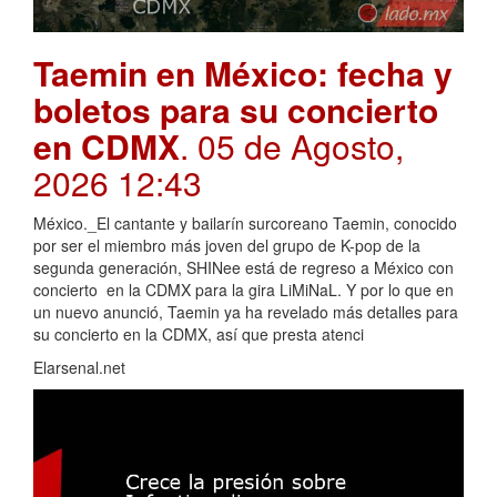
Taemin en México: fecha y
boletos para su concierto
en CDMX
. 05 de Agosto,
2026 12:43
México._El cantante y bailarín surcoreano Taemin, conocido
por ser el miembro más joven del grupo de K-pop de la
segunda generación, SHINee está de regreso a México con
concierto en la CDMX para la gira LiMiNaL. Y por lo que en
un nuevo anunció, Taemin ya ha revelado más detalles para
su concierto en la CDMX, así que presta atenci
Elarsenal.net