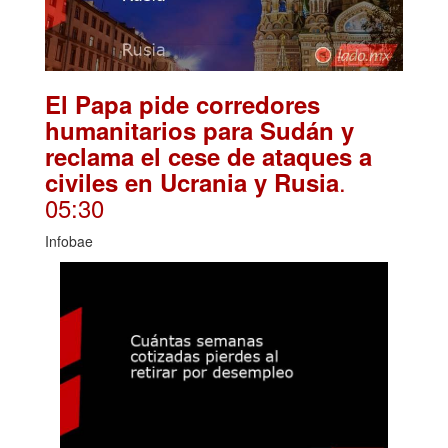
El Papa pide corredores
humanitarios para Sudán y
reclama el cese de ataques a
.
civiles en Ucrania y Rusia
05:30
Infobae