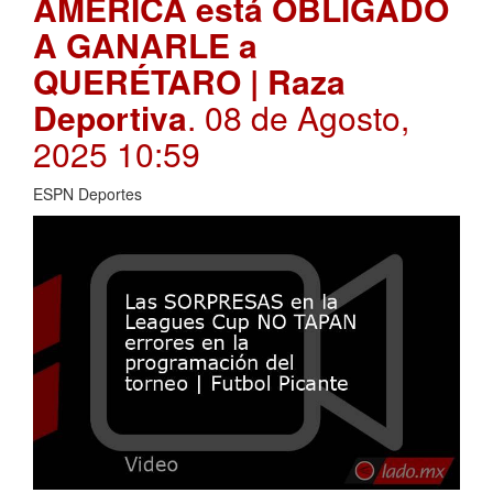
AMÉRICA está OBLIGADO
A GANARLE a
QUERÉTARO | Raza
Deportiva
. 08 de Agosto,
2025 10:59
ESPN Deportes