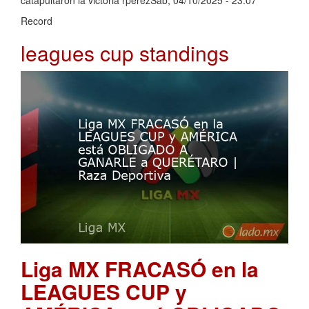
catapultaron la victoria rperezSáb, 04/10/2025 - 23:07
Record
leagues cup standings
Liga MX FRACASÓ en la
LEAGUES CUP y