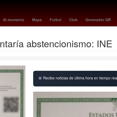
n
Argentina
Cartagena de Indias
Perú
tottenham
Incendio
Al momento
Mapa
Futbol
Club
Generador QR
taría abstencionismo: INE
🚨 Recibe noticias de última hora en tiempo real