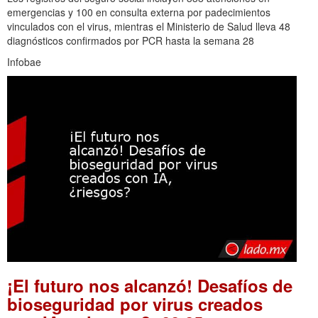
emergencias y 100 en consulta externa por padecimientos
vinculados con el virus, mientras el Ministerio de Salud lleva 48
diagnósticos confirmados por PCR hasta la semana 28
Infobae
¡El futuro nos alcanzó! Desafíos de
bioseguridad por virus creados