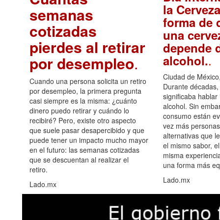
la Cerveza
semanas
forma de d
cotizadas
una cerve
pierdes al retirar
depende d
.
alcohol.
por desempleo
.
Ciudad de México,
Cuando una persona solicita un retiro
Durante décadas, 
por desempleo, la primera pregunta
significaba hablar
casi siempre es la misma: ¿cuánto
alcohol. Sin embar
dinero puedo retirar y cuándo lo
consumo están ev
recibiré? Pero, existe otro aspecto
vez más personas
que suele pasar desapercibido y que
alternativas que l
puede tener un impacto mucho mayor
el mismo sabor, el
en el futuro: las semanas cotizadas
misma experiencia
que se descuentan al realizar el
una forma más equ
retiro.
Lado.mx
Lado.mx