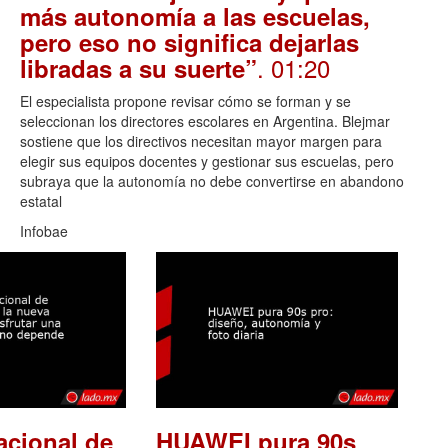
más autonomía a las escuelas,
pero eso no significa dejarlas
. 01:20
libradas a su suerte”
El especialista propone revisar cómo se forman y se
seleccionan los directores escolares en Argentina. Blejmar
sostiene que los directivos necesitan mayor margen para
elegir sus equipos docentes y gestionar sus escuelas, pero
subraya que la autonomía no debe convertirse en abandono
estatal
Infobae
acional de
HUAWEI pura 90s