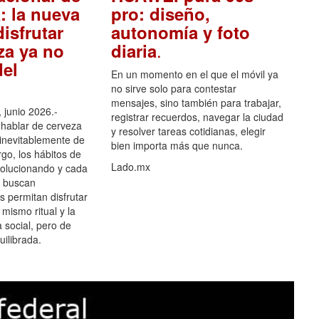
: la nueva
pro: diseño,
isfrutar
autonomía y foto
.
za ya no
diaria
el
En un momento en el que el móvil ya
no sirve solo para contestar
mensajes, sino también para trabajar,
 junio 2026.-
registrar recuerdos, navegar la ciudad
hablar de cerveza
y resolver tareas cotidianas, elegir
 inevitablemente de
bien importa más que nunca.
go, los hábitos de
Lado.mx
olucionando y cada
 buscan
es permitan disfrutar
 mismo ritual y la
 social, pero de
ilibrada.