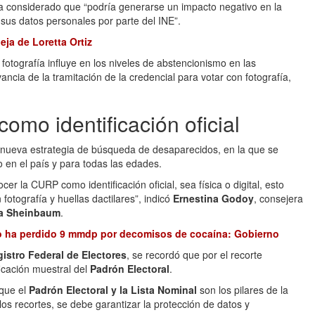
ha considerado que “podría generarse un impacto negativo en la
sus datos personales por parte del INE”.
ja de Loretta Ortiz
 fotografía influye en los niveles de abstencionismo en las
vancia de la tramitación de la credencial para votar con fotografía,
mo identificación oficial
 nueva estrategia de búsqueda de desaparecidos, en la que se
o en el país y para todas las edades.
er la CURP como identificación oficial, sea física o digital, esto
fotografía y huellas dactilares”, indicó
Ernestina Godoy
, consejera
a Sheinbaum
.
o ha perdido 9 mmdp por decomisos de cocaína: Gobierno
istro Federal de Electores
, se recordó que por el recorte
ficación muestral del
Padrón Electoral
.
que el
Padrón Electoral y la Lista Nominal
son los pilares de la
 los recortes, se debe garantizar la protección de datos y