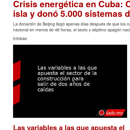
Crisis energética en Cuba: C
isla y donó 5.000 sistemas d
La donación de Beijing llegó apenas días después de que los cu
nacional en menos de 48 horas, el sexto y séptimo apagón naci
Infobae
Las variables a las que apuesta el