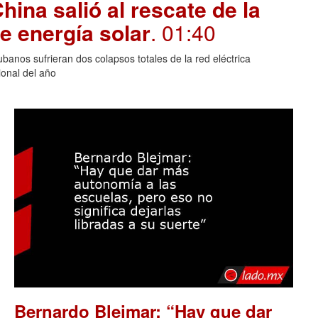
hina salió al rescate de la
e energía solar
. 01:40
banos sufrieran dos colapsos totales de la red eléctrica
onal del año
Bernardo Blejmar: “Hay que dar