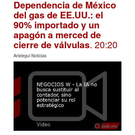
Dependencia de México
del gas de EE.UU.: el
90% importado y un
apagón a merced de
cierre de válvulas
. 20:20
Aristegui Noticias