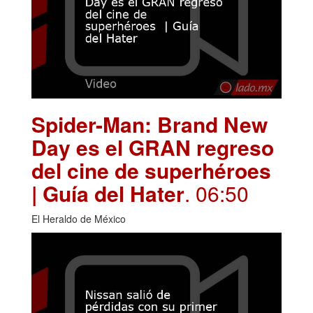
Spider-Man: Brand New
Day es el GRAN regreso
del cine de superhéroes
| Guía del Hater
. 06:50
El Heraldo de México