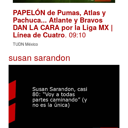
PAPELÓN de Pumas, Atlas y
Pachuca... Atlante y Bravos
DAN LA CARA por la Liga MX |
. 09:10
Línea de Cuatro
TUDN México
susan sarandon