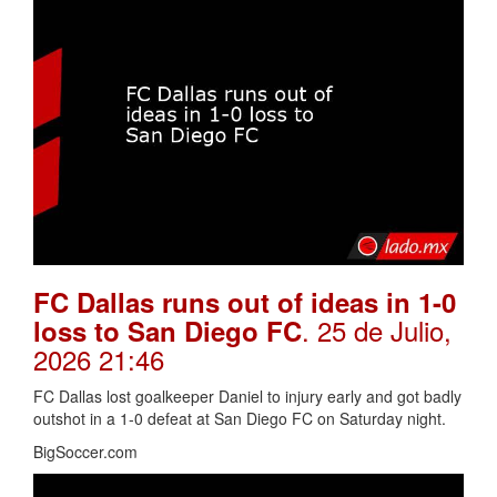
FC Dallas runs out of ideas in 1-0
. 25 de Julio,
loss to San Diego FC
2026 21:46
FC Dallas lost goalkeeper Daniel to injury early and got badly
outshot in a 1-0 defeat at San Diego FC on Saturday night.
BigSoccer.com