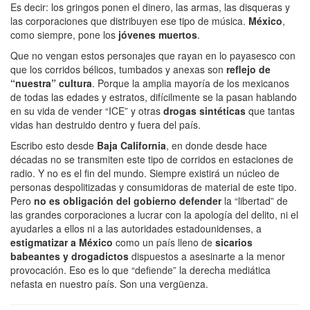
Es decir: los gringos ponen el dinero, las armas, las disqueras y
las corporaciones que distribuyen ese tipo de música.
México
,
como siempre, pone los
jóvenes muertos
.
Que no vengan estos personajes que rayan en lo payasesco con
que los corridos bélicos, tumbados y anexas son
reflejo de
“nuestra” cultura
. Porque la amplia mayoría de los mexicanos
de todas las edades y estratos, difícilmente se la pasan hablando
en su vida de vender “ICE” y otras
drogas sintéticas
que tantas
vidas han destruido dentro y fuera del país.
Escribo esto desde
Baja California
, en donde desde hace
décadas no se transmiten este tipo de corridos en estaciones de
radio. Y no es el fin del mundo. Siempre existirá un núcleo de
personas despolitizadas y consumidoras de material de este tipo.
Pero
no es obligación del gobierno
defender
la “libertad” de
las grandes corporaciones a lucrar con la apología del delito, ni el
ayudarles a ellos ni a las autoridades estadounidenses, a
estigmatizar a México
como un país lleno de
sicarios
babeantes y drogadictos
dispuestos a asesinarte a la menor
provocación. Eso es lo que “defiende” la derecha mediática
nefasta en nuestro país. Son una vergüenza.