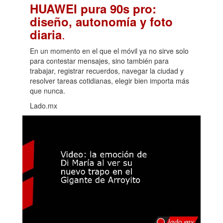
HUAWEI pura 90s pro:
diseño, autonomía y foto
.
diaria
En un momento en el que el móvil ya no sirve solo
para contestar mensajes, sino también para
trabajar, registrar recuerdos, navegar la ciudad y
resolver tareas cotidianas, elegir bien importa más
que nunca.
Lado.mx