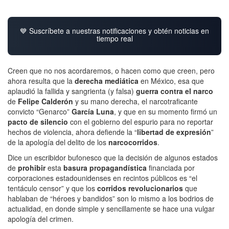
💙 Suscríbete a nuestras notificaciones y obtén noticias en
tiempo real
Creen que no nos acordaremos, o hacen como que creen, pero
ahora resulta que la
derecha mediática
en México, esa que
aplaudió la fallida y sangrienta (y falsa)
guerra contra el narco
de
Felipe Calderón
y su mano derecha, el narcotraficante
convicto “Genarco”
García Luna
, y que en su momento firmó un
pacto de silencio
con el gobierno del espurio para no reportar
hechos de violencia, ahora defiende la “
libertad de expresión
”
de la apología del delito de los
narcocorridos
.
Dice un escribidor bufonesco que la decisión de algunos estados
de
prohibir
esta
basura propagandística
financiada por
corporaciones estadounidenses en recintos públicos es “el
tentáculo censor” y que los
corridos revolucionarios
que
hablaban de “héroes y bandidos” son lo mismo a los bodrios de
actualidad, en donde simple y sencillamente se hace una vulgar
apología del crimen.