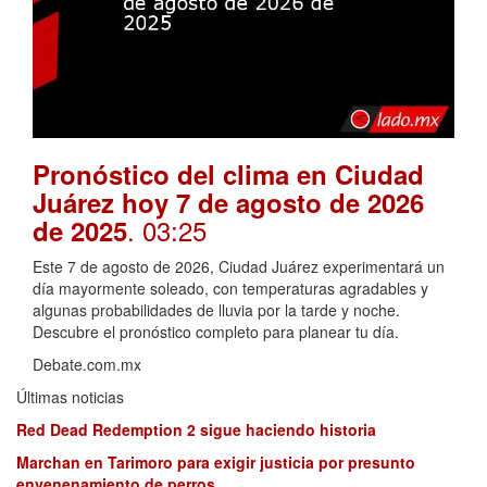
Pronóstico del clima en Ciudad
Juárez hoy 7 de agosto de 2026
. 03:25
de 2025
Este 7 de agosto de 2026, Ciudad Juárez experimentará un
día mayormente soleado, con temperaturas agradables y
algunas probabilidades de lluvia por la tarde y noche.
Descubre el pronóstico completo para planear tu día.
Debate.com.mx
Últimas noticias
Red Dead Redemption 2 sigue haciendo historia
Marchan en Tarimoro para exigir justicia por presunto
envenenamiento de perros