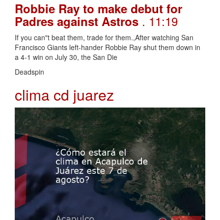
Robbie Ray to make debut for
. 11:19
Padres against Astros
If you can"t beat them, trade for them.,After watching San
Francisco Giants left-hander Robbie Ray shut them down in
a 4-1 win on July 30, the San Die
Deadspin
clima cd juarez