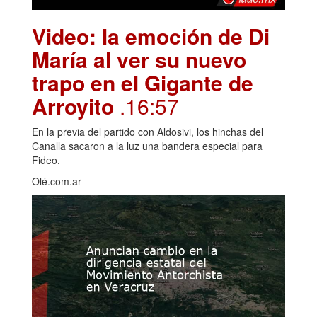
Video: la emoción de Di
María al ver su nuevo
trapo en el Gigante de
Arroyito
.16:57
En la previa del partido con Aldosivi, los hinchas del
Canalla sacaron a la luz una bandera especial para
Fideo.
Olé.com.ar