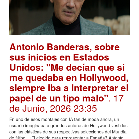
Antonio Banderas, sobre
sus inicios en Estados
Unidos: "Me decían que si
me quedaba en Hollywood,
siempre iba a interpretar el
papel de un tipo malo"
. 17
de Junio, 2026 23:35
En uno de esos montajes con IA tan de moda ahora, un
usuario imaginaba a grandes actores de Hollywood vestidos
con las elásticas de sus respectivas selecciones del Mundial
de fútbol. ¿El elegido para representar a España? Antonio