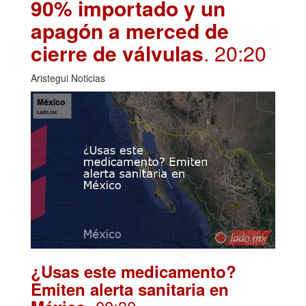
90% importado y un
apagón a merced de
cierre de válvulas
. 20:20
Aristegui Noticias
¿Usas este medicamento?
Emiten alerta sanitaria en