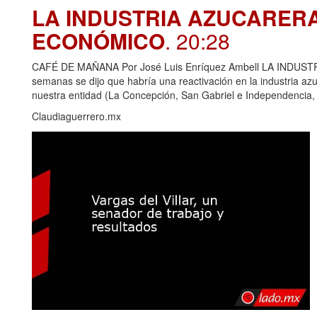
LA INDUSTRIA AZUCARER
ECONÓMICO
. 20:28
CAFÉ DE MAÑANA Por José Luis Enríquez Ambell LA IND
semanas se dijo que habría una reactivación en la industria azu
nuestra entidad (La Concepción, San Gabriel e Independencia,
Claudiaguerrero.mx