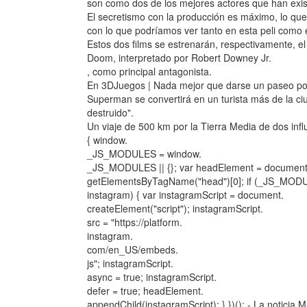
son como dos de los mejores actores que han exis
El secretismo con la producción es máximo, lo qu
con lo que podríamos ver tanto en esta peli como
Estos dos films se estrenarán, respectivamente, e
Doom, interpretado por Robert Downey Jr.
, como principal antagonista.
En 3DJuegos | Nada mejor que darse un paseo por
Superman se convertirá en un turista más de la c
destruido".
Un viaje de 500 km por la Tierra Media de dos infl
{ window.
_JS_MODULES = window.
_JS_MODULES || {}; var headElement = document
getElementsByTagName("head")[0]; if (_JS_MOD
instagram) { var instagramScript = document.
createElement("script"); instagramScript.
src = "https://platform.
instagram.
com/en_US/embeds.
js"; instagramScript.
async = true; instagramScript.
defer = true; headElement.
appendChild(instagramScript); } })(); - La noticia 