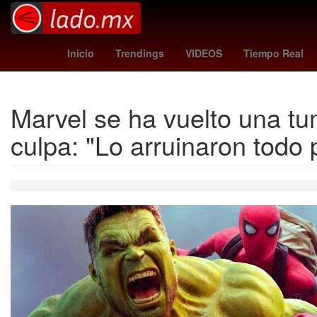
China
Calzada Zavalet
Inicio
Trendings
VIDEOS
Tiempo Real
Marvel se ha vuelto una tum
culpa: "Lo arruinaron todo 