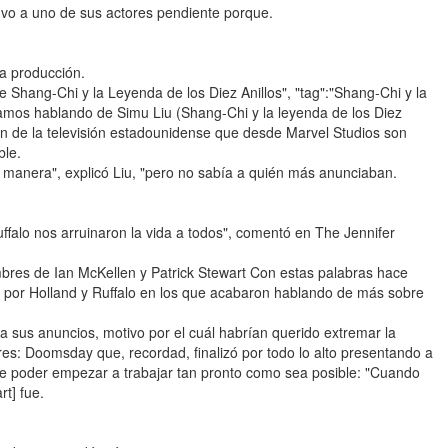
uvo a uno de sus actores pendiente porque.
a producción.
r de Shang-Chi y la Leyenda de los Diez Anillos", "tag":"Shang-Chi y la
stamos hablando de Simu Liu (Shang-Chi y la leyenda de los Diez
ín de la televisión estadounidense que desde Marvel Studios son
ble.
a manera", explicó Liu, "pero no sabía a quién más anunciaban.
falo nos arruinaron la vida a todos", comentó en The Jennifer
mbres de Ian McKellen y Patrick Stewart Con estas palabras hace
s por Holland y Ruffalo en los que acabaron hablando de más sobre
 sus anuncios, motivo por el cuál habrían querido extremar la
es: Doomsday que, recordad, finalizó por todo lo alto presentando a
e poder empezar a trabajar tan pronto como sea posible: "Cuando
rt] fue.