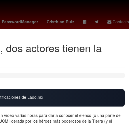
Argentina
Scotiabank
PasswordManager
Cristhian Ruiz
Contacto
, dos actores tienen la
otificaciones de Lado.mx
 vídeo varias horas para dar a conocer el elenco (o una parte de
UCM liderada por los héroes más poderosos de la Tierra (y el