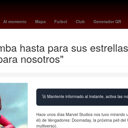
a
vincular linea
Aguascalientes
Senador
Perú
Pago
Brasil
Al momento
Mapa
Futbol
Club
Generador QR
ba hasta para sus estrellas
para nosotros"
🚀 Mantente informado al instante, activa las n
Hace unos días Marvel Studios nos tuvo mirando un
él) de Vengadores: Doomsday, la próxima peli del 
multiverso).