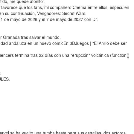
tido, me quedé atónito".
e favorece que los fans, mi compañero Chema entre ellos, especulen
 en su continuación, Vengadores: Secret Wars.
l 1 de mayo de 2026 y el 7 de mayo de 2027 con Dr.
 Granada tras salvar el mundo.
iudad andaluza en un nuevo cómicEn 3DJuegos | "El Anillo debe ser
uencers termina tras 22 días con una "erupción" volcánica (function()
.
ULES.
Marvel se ha vuelto una tumba hasta para sus estrellas, dos actores