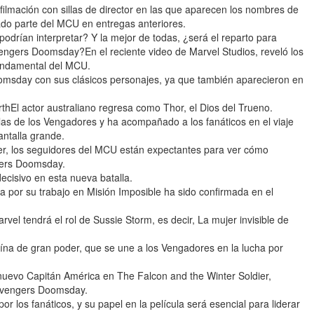
filmación con sillas de director en las que aparecen los nombres de
ado parte del MCU en entregas anteriores.
odrían interpretar? Y la mejor de todas, ¿será el reparto para
gers Doomsday?En el reciente video de Marvel Studios, reveló los
undamental del MCU.
omsday con sus clásicos personajes, ya que también aparecieron en
hEl actor australiano regresa como Thor, el Dios del Trueno.
las de los Vengadores y ha acompañado a los fanáticos en el viaje
antalla grande.
er, los seguidores del MCU están expectantes para ver cómo
gers Doomsday.
ecisivo en esta nueva batalla.
a por su trabajo en Misión Imposible ha sido confirmada en el
el tendrá el rol de Sussie Storm, es decir, La mujer invisible de
ína de gran poder, que se une a los Vengadores en la lucha por
uevo Capitán América en The Falcon and the Winter Soldier,
Avengers Doomsday.
 los fanáticos, y su papel en la película será esencial para liderar