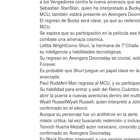
a los Vengadores contra la nueva amenaza que se
Sebastian StanStan, quien ha interpretado a Bucky 
MCU, también estará presente en Avengers Doom
El regreso de Bucky será clave, ya que su redenci
MCU.
Se espera que su participación en la película sea
combate una amenaza cósmica.
Letitia WrightComo Shuri, la hermana de T"Challa (
su inteligencia y habilidades tecnológicas.
Su regreso en Avengers Doomsday es crucial, sob
Forever.
Es probable que Shuri juegue un papel clave en la
avanzada.
Paul RuddAnt-Man regresa al MCU, y su particip
Su habilidad para entrar y salir del Reino Cuántic
abrir la puerta a nuevas aventuras dentro del mult
Wyatt RussellWyatt Russell, quien interpretó a Jo
confirmado en el elenco.
Aunque su personaje fue un antihéroe en la serie,
misión crítica, tal vez buscando redención o inclu
Tenoch Huerta MejíaEl actor mexicano, conocido po
confirmado en Avengers Doomsday.
En Black Panther interpretó a una versión antago