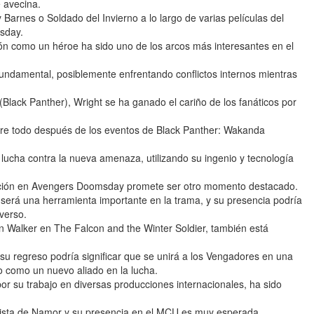
 avecina.
Barnes o Soldado del Invierno a lo largo de varias películas del
sday.
ón como un héroe ha sido uno de los arcos más interesantes en el
 fundamental, posiblemente enfrentando conflictos internos mientras
Black Panther), Wright se ha ganado el cariño de los fanáticos por
re todo después de los eventos de Black Panther: Wakanda
 lucha contra la nueva amenaza, utilizando su ingenio y tecnología
ación en Avengers Doomsday promete ser otro momento destacado.
o será una herramienta importante en la trama, y su presencia podría
iverso.
hn Walker en The Falcon and the Winter Soldier, también está
 su regreso podría significar que se unirá a los Vengadores en una
so como un nuevo aliado en la lucha.
r su trabajo en diversas producciones internacionales, ha sido
nista de Namor y su presencia en el MCU es muy esperada.