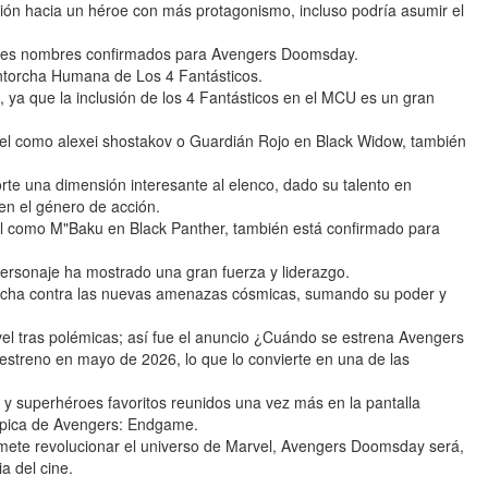
ción hacia un héroe con más protagonismo, incluso podría asumir el
des nombres confirmados para Avengers Doomsday.
ntorcha Humana de Los 4 Fantásticos.
 ya que la inclusión de los 4 Fantásticos en el MCU es un gran
el como alexei shostakov o Guardián Rojo en Black Widow, también
te una dimensión interesante al elenco, dado su talento en
en el género de acción.
l como M"Baku en Black Panther, también está confirmado para
rsonaje ha mostrado una gran fuerza y liderazgo.
 lucha contra las nuevas amenazas cósmicas, sumando su poder y
el tras polémicas; así fue el anuncio ¿Cuándo se estrena Avengers
treno en mayo de 2026, lo que lo convierte en una de las
s y superhéroes favoritos reunidos una vez más en la pantalla
épica de Avengers: Endgame.
mete revolucionar el universo de Marvel, Avengers Doomsday será,
a del cine.