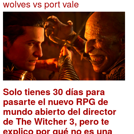
wolves vs port vale
Solo tienes 30 días para
pasarte el nuevo RPG de
mundo abierto del director
de The Witcher 3, pero te
explico por qué no es una