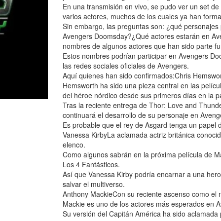
En una transmisión en vivo, se pudo ver un set de 
varios actores, muchos de los cuales ya han form
Sin embargo, las preguntas son: ¿qué personajes p
Avengers Doomsday?¿Qué actores estarán en Aven
nombres de algunos actores que han sido parte f
Estos nombres podrían participar en Avengers Do
las redes sociales oficiales de Avengers.
Aquí quienes han sido confirmados:Chris Hemswort
Hemsworth ha sido una pieza central en las pelícu
del héroe nórdico desde sus primeros días en la p
Tras la reciente entrega de Thor: Love and Thund
continuará el desarrollo de su personaje en Aven
Es probable que el rey de Asgard tenga un papel d
Vanessa KirbyLa aclamada actriz británica conocid
elenco.
Como algunos sabrán en la próxima película de Marv
Los 4 Fantásticos.
Así que Vanessa Kirby podría encarnar a una hero
salvar el multiverso.
Anthony MackieCon su reciente ascenso como el n
Mackie es uno de los actores más esperados en 
Su versión del Capitán América ha sido aclamada por