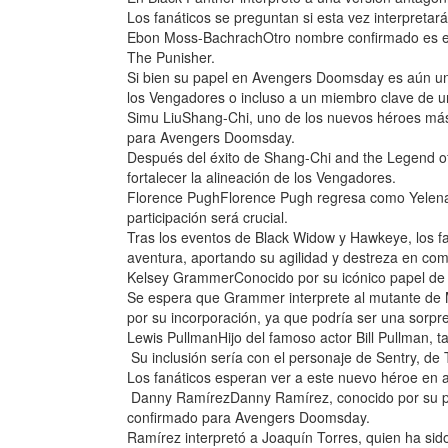
Los fanáticos se preguntan si esta vez interpretará
Ebon Moss-BachrachOtro nombre confirmado es el
The Punisher.
Si bien su papel en Avengers Doomsday es aún un 
los Vengadores o incluso a un miembro clave de u
Simu LiuShang-Chi, uno de los nuevos héroes má
para Avengers Doomsday.
Después del éxito de Shang-Chi and the Legend of 
fortalecer la alineación de los Vengadores.
Florence PughFlorence Pugh regresa como Yelena
participación será crucial.
Tras los eventos de Black Widow y Hawkeye, los fa
aventura, aportando su agilidad y destreza en co
Kelsey GrammerConocido por su icónico papel de 
Se espera que Grammer interprete al mutante de Ma
por su incorporación, ya que podría ser una sorpr
Lewis PullmanHijo del famoso actor Bill Pullman, 
Su inclusión sería con el personaje de Sentry, de
Los fanáticos esperan ver a este nuevo héroe en a
Danny RamírezDanny Ramírez, conocido por su par
confirmado para Avengers Doomsday.
Ramírez interpretó a Joaquín Torres, quien ha sid