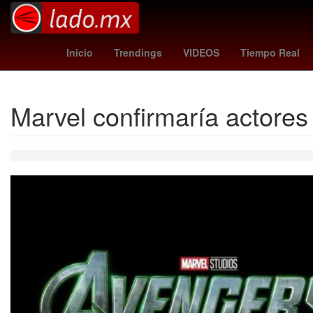
wolves
Nueva York
Se
Inicio
Trendings
VIDEOS
Tiempo Real
Marvel confirmaría actore