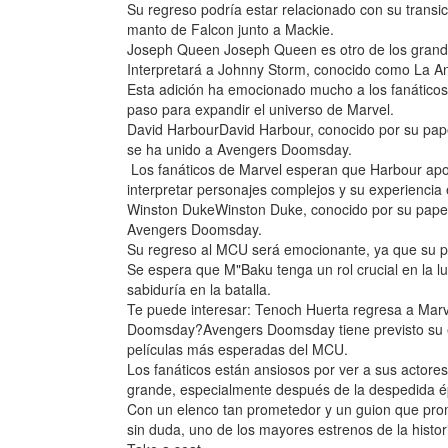
Su regreso podría estar relacionado con su transi
manto de Falcon junto a Mackie.
Joseph Queen Joseph Queen es otro de los gran
Interpretará a Johnny Storm, conocido como La A
Esta adición ha emocionado mucho a los fanáticos,
paso para expandir el universo de Marvel.
David HarbourDavid Harbour, conocido por su pap
se ha unido a Avengers Doomsday.
Los fanáticos de Marvel esperan que Harbour apor
interpretar personajes complejos y su experiencia 
Winston DukeWinston Duke, conocido por su pape
Avengers Doomsday.
Su regreso al MCU será emocionante, ya que su pe
Se espera que M"Baku tenga un rol crucial en la
sabiduría en la batalla.
Te puede interesar: Tenoch Huerta regresa a Marv
Doomsday?Avengers Doomsday tiene previsto su es
películas más esperadas del MCU.
Los fanáticos están ansiosos por ver a sus actore
grande, especialmente después de la despedida 
Con un elenco tan prometedor y un guion que pro
sin duda, uno de los mayores estrenos de la histori