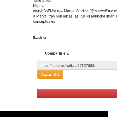
Take a seat.
https://t.
co/rvhBoEMy2n— Marvel Studios (@MarvelStudios
a Marvel tras polémicas; así fue el anuncioFiltr
conceptuales
Excelsior
Compartir en:
Copiar URL
Le