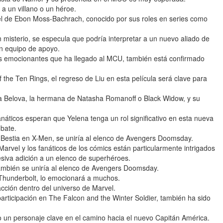
 a un villano o un héroe.
 de Ebon Moss-Bachrach, conocido por sus roles en series como
misterio, se especula que podría interpretar a un nuevo aliado de
n equipo de apoyo.
s emocionantes que ha llegado al MCU, también está confirmado
the Ten Rings, el regreso de Liu en esta película será clave para
 Belova, la hermana de Natasha Romanoff o Black Widow, y su
náticos esperan que Yelena tenga un rol significativo en esta nueva
mbate.
Bestia en X-Men, se uniría al elenco de Avengers Doomsday.
rvel y los fanáticos de los cómics están particularmente intrigados
esiva adición a un elenco de superhéroes.
también se uniría al elenco de Avengers Doomsday.
 Thunderbolt, lo emocionará a muchos.
cción dentro del universo de Marvel.
ticipación en The Falcon and the Winter Soldier, también ha sido
o un personaje clave en el camino hacia el nuevo Capitán América.