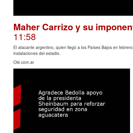
Maher Carrizo y su imponent
11:58
El atacante argentino, quien llegó a los Países Bajos en febrero
instalaciones del estadio.
Olé.com.ar