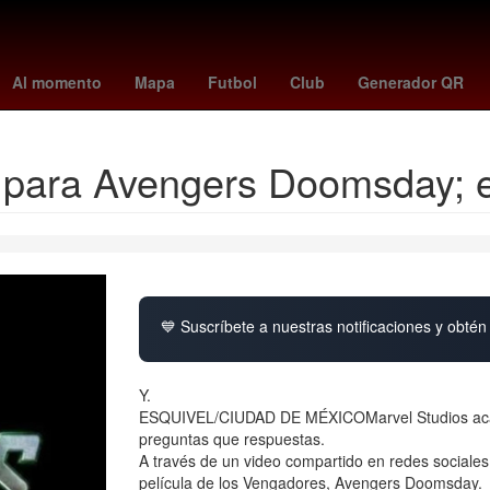
nador
Argentina
Star Wars
Semana Santa
Empresa
HBO
Al momento
Mapa
Futbol
Club
Generador QR
s para Avengers Doomsday; 
💙 Suscríbete a nuestras notificaciones y obtén 
Y.
ESQUIVEL/CIUDAD DE MÉXICOMarvel Studios acaba
preguntas que respuestas.
A través de un video compartido en redes sociales
película de los Vengadores, Avengers Doomsday.