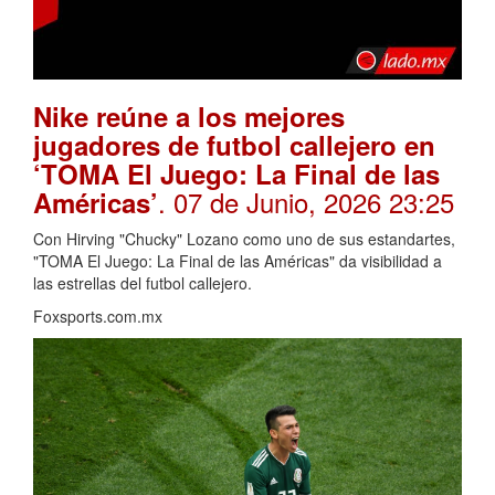
Nike reúne a los mejores
jugadores de futbol callejero en
‘TOMA El Juego: La Final de las
. 07 de Junio, 2026 23:25
Américas’
Con Hirving "Chucky" Lozano como uno de sus estandartes,
"TOMA El Juego: La Final de las Américas" da visibilidad a
las estrellas del futbol callejero.
Foxsports.com.mx