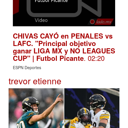
CHIVAS CAYÓ en PENALES vs
LAFC. "Principal objetivo
ganar LIGA MX y NO LEAGUES
. 02:20
CUP" | Futbol Picante
ESPN Deportes
trevor etienne