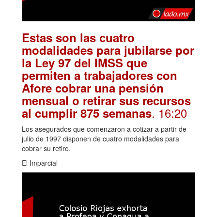
Estas son las cuatro
modalidades para jubilarse por
la Ley 97 del IMSS que
permiten a trabajadores con
Afore cobrar una pensión
mensual o retirar sus recursos
. 16:20
al cumplir 875 semanas
Los asegurados que comenzaron a cotizar a partir de
julio de 1997 disponen de cuatro modalidades para
cobrar su retiro.
El Imparcial