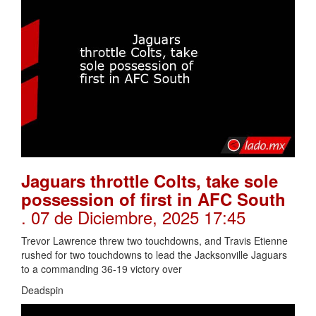
Jaguars throttle Colts, take sole
possession of first in AFC South
. 07 de Diciembre, 2025 17:45
Trevor Lawrence threw two touchdowns, and Travis Etienne
rushed for two touchdowns to lead the Jacksonville Jaguars
to a commanding 36-19 victory over
Deadspin