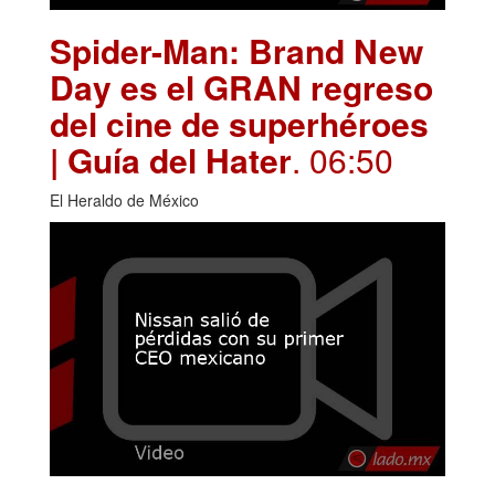
Spider-Man: Brand New
Day es el GRAN regreso
del cine de superhéroes
| Guía del Hater
. 06:50
El Heraldo de México