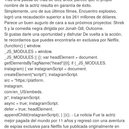
nombre de la actriz resulta en garantía de éxito.
Simplemente, uno de sus últimos filmes, Encuentro explosivo,
logró una recaudación superior a los 261 millones de dólares.
Parece un buen augurio de cara a sus próximos proyectos: Shrek
5 y la comedia negra dirigida por Jonah Gill, Outcome.
Si gustas darle una oportunidad y disfrutar De vuelta a la acción,
te recordamos que puedes encontrarla en exclusiva por Netflix.
(function() { window.
_JS_MODULES = window.
_JS_MODULES || {}; var headElement = document.
getElementsByTagName("head")[0]; if (_JS_MODULES.
instagram) { var instagramScript = document.
createElement("script"); instagramScript.
src = "https://platform.
instagram.
com/en_US/embeds.
js"; instagramScript.
async = true; instagramScript.
defer = true; headElement.
appendChild(instagramScript); } })(); - La noticia Fue la actriz
mejor pagada del mundo por 11 años y regresó con una aventura
de espías exclusiva para Netflix fue publicada originalmente en