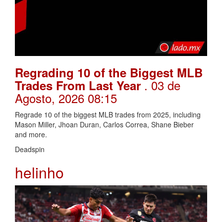
Regrading 10 of the Biggest MLB
. 03 de
Trades From Last Year
Agosto, 2026 08:15
Regrade 10 of the biggest MLB trades from 2025, including
Mason Miller, Jhoan Duran, Carlos Correa, Shane Bieber
and more.
Deadspin
helinho