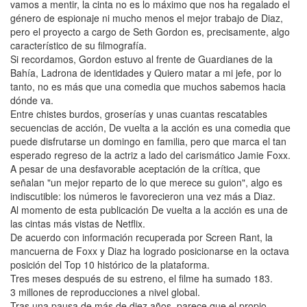
vamos a mentir, la cinta no es lo máximo que nos ha regalado el
género de espionaje ni mucho menos el mejor trabajo de Diaz,
pero el proyecto a cargo de Seth Gordon es, precisamente, algo
característico de su filmografía.
Si recordamos, Gordon estuvo al frente de Guardianes de la
Bahía, Ladrona de identidades y Quiero matar a mi jefe, por lo
tanto, no es más que una comedia que muchos sabemos hacia
dónde va.
Entre chistes burdos, groserías y unas cuantas rescatables
secuencias de acción, De vuelta a la acción es una comedia que
puede disfrutarse un domingo en familia, pero que marca el tan
esperado regreso de la actriz a lado del carismático Jamie Foxx.
A pesar de una desfavorable aceptación de la crítica, que
señalan "un mejor reparto de lo que merece su guion", algo es
indiscutible: los números le favorecieron una vez más a Diaz.
Al momento de esta publicación De vuelta a la acción es una de
las cintas más vistas de Netflix.
De acuerdo con información recuperada por Screen Rant, la
mancuerna de Foxx y Diaz ha logrado posicionarse en la octava
posición del Top 10 histórico de la plataforma.
Tres meses después de su estreno, el filme ha sumado 183.
3 millones de reproducciones a nivel global.
Tras una pausa de más de diez años, parece que el propio