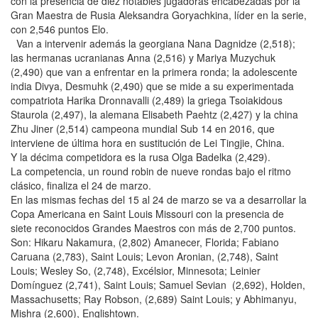
con la presencia de diez notables jugadoras encabezadas por la
Gran Maestra de Rusia Aleksandra Goryachkina, líder en la serie,
con 2,546 puntos Elo.
Van a intervenir además la georgiana Nana Dagnidze (2,518);
las hermanas ucranianas Anna (2,516) y Mariya Muzychuk
(2,490) que van a enfrentar en la primera ronda; la adolescente
india Divya, Desmuhk (2,490) que se mide a su experimentada
compatriota Harika Dronnavalli (2,489) la griega Tsoiakidous
Staurola (2,497), la alemana Elisabeth Paehtz (2,427) y la china
Zhu Jiner (2,514) campeona mundial Sub 14 en 2016, que
interviene de última hora en sustitución de Lei Tingjie, China.
Y la décima competidora es la rusa Olga Badelka (2,429).
La competencia, un round robin de nueve rondas bajo el ritmo
clásico, finaliza el 24 de marzo.
En las mismas fechas del 15 al 24 de marzo se va a desarrollar la
Copa Americana en Saint Louis Missouri con la presencia de
siete reconocidos Grandes Maestros con más de 2,700 puntos.
Son: Hikaru Nakamura, (2,802) Amanecer, Florida; Fabiano
Caruana (2,783), Saint Louis; Levon Aronian, (2,748), Saint
Louis; Wesley So, (2,748), Excélsior, Minnesota; Leinier
Domínguez (2,741), Saint Louis; Samuel Sevian (2,692), Holden,
Massachusetts; Ray Robson, (2,689) Saint Louis; y Abhimanyu,
Mishra (2,600), Englishtown.