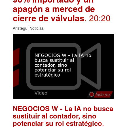
apagón a merced de
cierre de válvulas
. 20:20
Aristegui Noticias
NEGOCIOS W - La IA no busca
sustituir al contador, sino
.
potenciar su rol estratégico