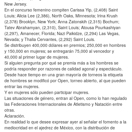
New Jersey.
En el concurso femenino compiten Carissa Yip, (2,408) Saint
Louis; Alicia Lee (2,386), North Oaks, Minnesota; Irina Krush
(2,378) Brooklyn, New York; Anna Zatonskih (2,315) Bochum;
Tatev Abrahamyan, (2,310), Saint Louis; Atousa Pourkashiyan
(2,297), Amanecer, Florida; Nazi Paikidze, (2,294) Las Vegas,
Nevada; y Thalia Cervantes, (2,292) Saint Louis.
Se distribuyen 400,000 dólares en premios; 250,000 en hombres
y 150,000 en mujeres; se entregarán 75,000 al vencedor y
40,000 al primer lugar de mujeres.
Si alguien pregunta por qué se premia más a los hombres se
podría responder por razones de calidad agonal y espectáculo.
Desde hace tiempo en una gran mayoría de torneos la etiqueta
de hombres se modificó por Open, torneo abierto, al que pueden
entrar las mujeres.
Y en mujeres sólo pueden participar mujeres.
Las situaciones de género, entran al Open, como lo han regulado
las Federaciones Internacionales de Atletismo y Natación entre
otras.
Aclaración.
En realidad lo que desee expresar ayer al señalar el fomento a la
mediocridad en el ajedrez de México, con la distribución de