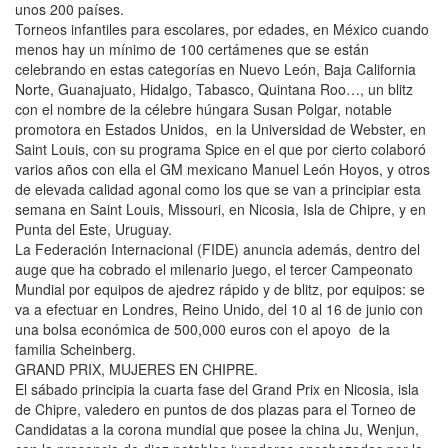
unos 200 países.
Torneos infantiles para escolares, por edades, en México cuando
menos hay un mínimo de 100 certámenes que se están
celebrando en estas categorías en Nuevo León, Baja California
Norte, Guanajuato, Hidalgo, Tabasco, Quintana Roo…, un blitz
con el nombre de la célebre húngara Susan Polgar, notable
promotora en Estados Unidos, en la Universidad de Webster, en
Saint Louis, con su programa Spice en el que por cierto colaboró
varios años con ella el GM mexicano Manuel León Hoyos, y otros
de elevada calidad agonal como los que se van a principiar esta
semana en Saint Louis, Missouri, en Nicosia, Isla de Chipre, y en
Punta del Este, Uruguay.
La Federación Internacional (FIDE) anuncia además, dentro del
auge que ha cobrado el milenario juego, el tercer Campeonato
Mundial por equipos de ajedrez rápido y de blitz, por equipos: se
va a efectuar en Londres, Reino Unido, del 10 al 16 de junio con
una bolsa económica de 500,000 euros con el apoyo de la
familia Scheinberg.
GRAND PRIX, MUJERES EN CHIPRE.
El sábado principia la cuarta fase del Grand Prix en Nicosia, isla
de Chipre, valedero en puntos de dos plazas para el Torneo de
Candidatas a la corona mundial que posee la china Ju, Wenjun,