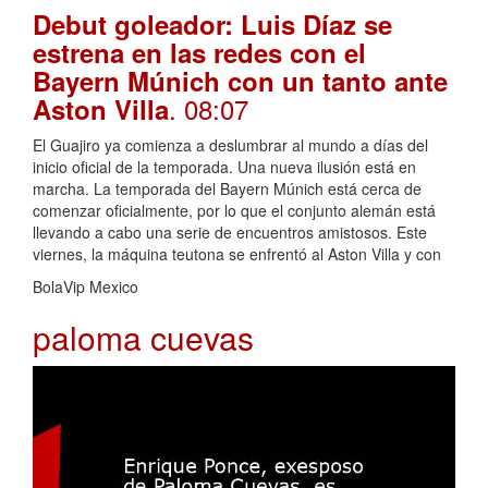
Debut goleador: Luis Díaz se
estrena en las redes con el
Bayern Múnich con un tanto ante
. 08:07
Aston Villa
El Guajiro ya comienza a deslumbrar al mundo a días del
inicio oficial de la temporada. Una nueva ilusión está en
marcha. La temporada del Bayern Múnich está cerca de
comenzar oficialmente, por lo que el conjunto alemán está
llevando a cabo una serie de encuentros amistosos. Este
viernes, la máquina teutona se enfrentó al Aston Villa y con
BolaVip Mexico
paloma cuevas