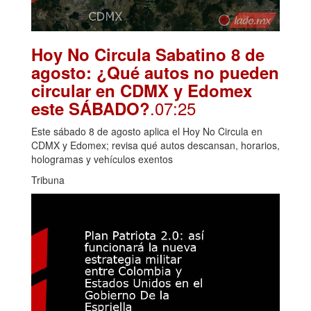
Hoy No Circula Sabatino 8 de
agosto: ¿Qué autos no pueden
circular en CDMX y Edomex
.07:25
este SÁBADO?
Este sábado 8 de agosto aplica el Hoy No Circula en
CDMX y Edomex; revisa qué autos descansan, horarios,
hologramas y vehículos exentos
Tribuna