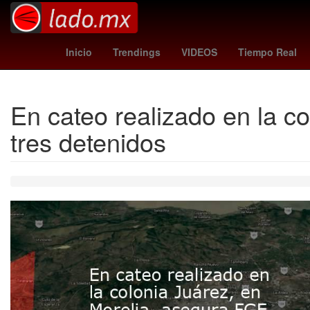
Star Wars
padres vs diamondbacks
Empresa
Inicio
Trendings
VIDEOS
Tiempo Real
En cateo realizado en la c
tres detenidos