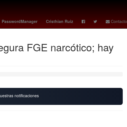
dalona
Pago
Argentina
Dólar estadounidense
PasswordManager
Cristhian Ruiz
Contacto
segura FGE narcótico; hay
uestras notificaciones