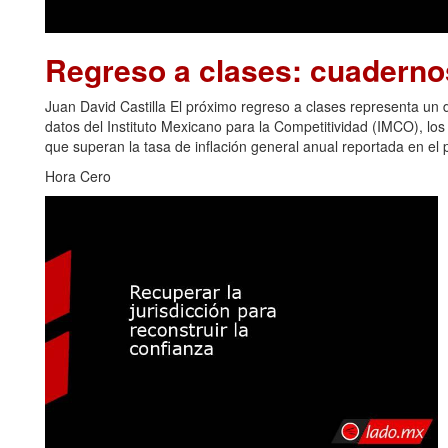
Regreso a clases: cuadern
Juan David Castilla El próximo regreso a clases representa u
datos del Instituto Mexicano para la Competitividad (IMCO), los
que superan la tasa de inflación general anual reportada en el p
Hora Cero