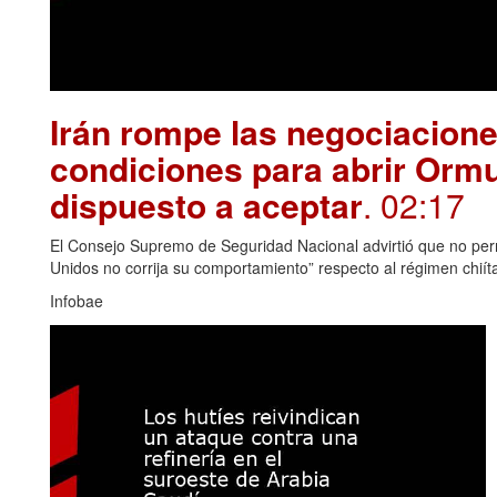
Irán rompe las negociacion
condiciones para abrir Orm
dispuesto a aceptar
. 02:17
El Consejo Supremo de Seguridad Nacional advirtió que no permi
Unidos no corrija su comportamiento” respecto al régimen chiít
Infobae