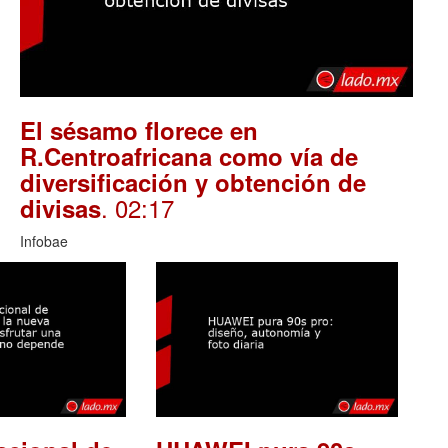
El sésamo florece en
R.Centroafricana como vía de
diversificación y obtención de
. 02:17
divisas
Infobae