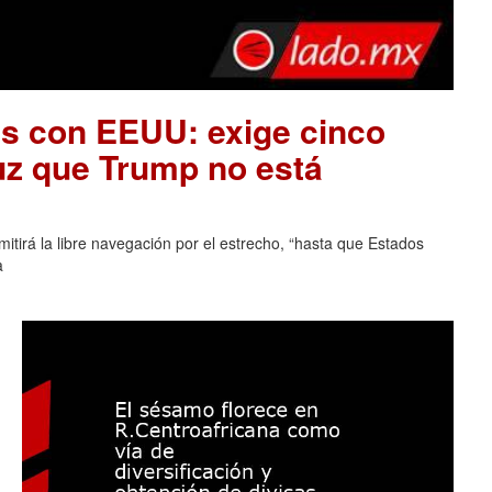
es con EEUU: exige cinco
uz que Trump no está
tirá la libre navegación por el estrecho, “hasta que Estados
a