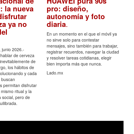
acional de
HUAWEI pura 90s
: la nueva
pro: diseño,
isfrutar
autonomía y foto
.
za ya no
diaria
el
En un momento en el que el móvil ya
no sirve solo para contestar
mensajes, sino también para trabajar,
 junio 2026.-
registrar recuerdos, navegar la ciudad
hablar de cerveza
y resolver tareas cotidianas, elegir
 inevitablemente de
bien importa más que nunca.
go, los hábitos de
Lado.mx
olucionando y cada
 buscan
es permitan disfrutar
 mismo ritual y la
 social, pero de
ilibrada.