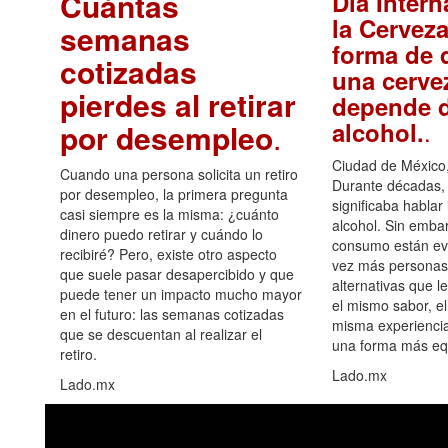
Cuántas
Día Intern
la Cerveza
semanas
forma de d
cotizadas
una cerve
pierdes al retirar
depende d
.
alcohol.
por desempleo
.
Ciudad de México,
Cuando una persona solicita un retiro
Durante décadas, 
por desempleo, la primera pregunta
significaba hablar
casi siempre es la misma: ¿cuánto
alcohol. Sin embar
dinero puedo retirar y cuándo lo
consumo están ev
recibiré? Pero, existe otro aspecto
vez más personas
que suele pasar desapercibido y que
alternativas que l
puede tener un impacto mucho mayor
el mismo sabor, el
en el futuro: las semanas cotizadas
misma experiencia
que se descuentan al realizar el
una forma más equ
retiro.
Lado.mx
Lado.mx