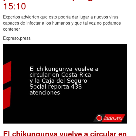
15:10
Expertos advierten que esto podría dar lugar a nuevos virus
capaces de infectar a los humanos y que tal vez no podamos
contener
Expreso.press
El chikungunya vuelve a circular en