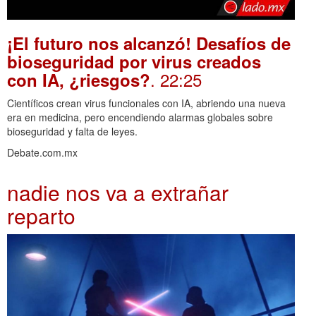
¡El futuro nos alcanzó! Desafíos de
bioseguridad por virus creados
. 22:25
con IA, ¿riesgos?
Científicos crean virus funcionales con IA, abriendo una nueva
era en medicina, pero encendiendo alarmas globales sobre
bioseguridad y falta de leyes.
Debate.com.mx
nadie nos va a extrañar
reparto