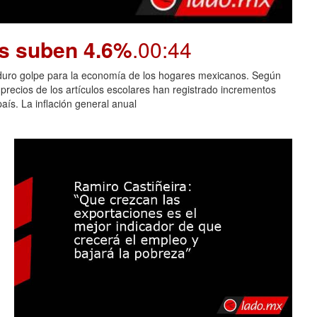
os suben 4.6%
.00:44
n duro golpe para la economía de los hogares mexicanos. Según
 precios de los artículos escolares han registrado incrementos
aís. La inflación general anual