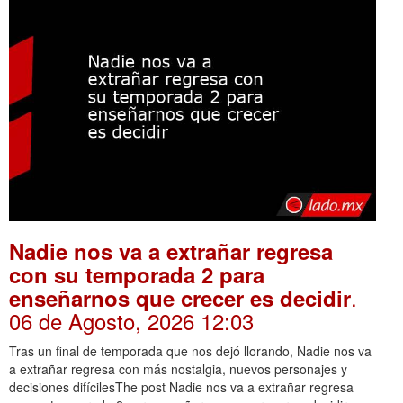
Nadie nos va a extrañar regresa
con su temporada 2 para
.
enseñarnos que crecer es decidir
06 de Agosto, 2026 12:03
Tras un final de temporada que nos dejó llorando, Nadie nos va
a extrañar regresa con más nostalgia, nuevos personajes y
decisiones difícilesThe post Nadie nos va a extrañar regresa