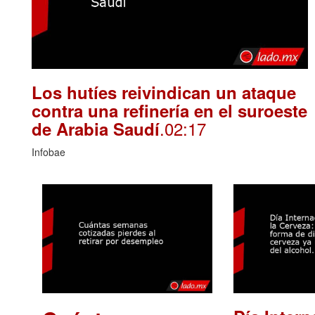
Los hutíes reivindican un ataque
contra una refinería en el suroeste
.02:17
de Arabia Saudí
Infobae