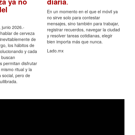
.
za ya no
diaria
el
En un momento en el que el móvil ya
no sirve solo para contestar
mensajes, sino también para trabajar,
 junio 2026.-
registrar recuerdos, navegar la ciudad
hablar de cerveza
y resolver tareas cotidianas, elegir
 inevitablemente de
bien importa más que nunca.
go, los hábitos de
Lado.mx
olucionando y cada
 buscan
es permitan disfrutar
 mismo ritual y la
 social, pero de
ilibrada.