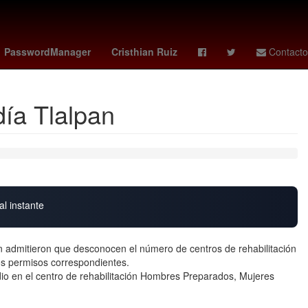
Star Wars
Cartagena de Indias
Venezolanos
América
PasswordManager
Cristhian Ruiz
Contacto
día Tlalpan
al instante
an admitieron que desconocen el número de centros de rehabilitación
os permisos correspondientes.
ndio en el centro de rehabilitación Hombres Preparados, Mujeres