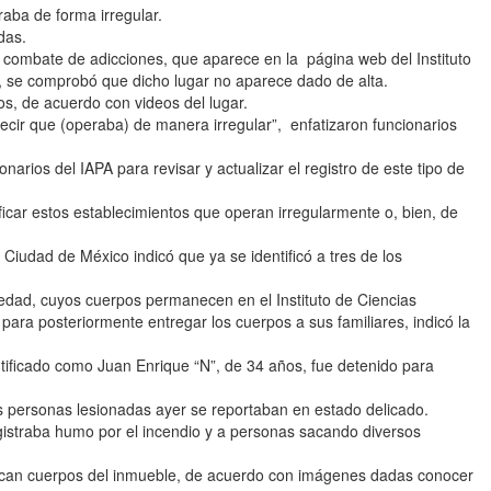
raba de forma irregular.
das.
l combate de adicciones, que aparece en la página web del Instituto
), se comprobó que dicho lugar no aparece dado de alta.
, de acuerdo con videos del lugar.
cir que (operaba) de manera irregular”, enfatizaron funcionarios
arios del IAPA para revisar y actualizar el registro de este tipo de
car estos establecimientos que operan irregularmente o, bien, de
a Ciudad de México indicó que ya se identificó a tres de los
 edad, cuyos cuerpos permanecen en el Instituto de Ciencias
 para posteriormente entregar los cuerpos a sus familiares, indicó la
ntificado como Juan Enrique “N”, de 34 años, fue detenido para
is personas lesionadas ayer se reportaban en estado delicado.
traba humo por el incendio y a personas sacando diversos
acan cuerpos del inmueble, de acuerdo con imágenes dadas conocer