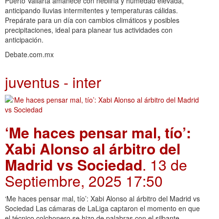
Puerto Vallarta amanece con neblina y humedad elevada,
anticipando lluvias intermitentes y temperaturas cálidas.
Prepárate para un día con cambios climáticos y posibles
precipitaciones, ideal para planear tus actividades con
anticipación.
Debate.com.mx
juventus - inter
‘Me haces pensar mal, tío’:
Xabi Alonso al árbitro del
Madrid vs Sociedad
. 13 de
Septiembre, 2025 17:50
‘Me haces pensar mal, tío’: Xabi Alonso al árbitro del Madrid vs
Sociedad Las cámaras de LaLiga captaron el momento en que
el técnico colchonero se hizo de palabras con el silbante