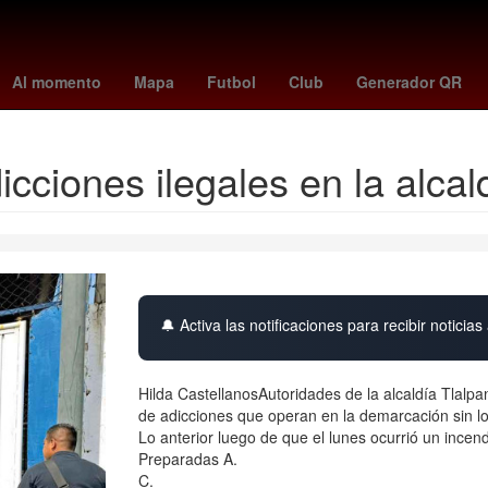
- braves
Juegos Centroamericanos y del Caribe
Detroit Pistons
Al momento
Mapa
Futbol
Club
Generador QR
cciones ilegales en la alcal
🔔 Activa las notificaciones para recibir noticias 
Hilda CastellanosAutoridades de la alcaldía Tlalp
de adicciones que operan en la demarcación sin l
Lo anterior luego de que el lunes ocurrió un ince
Preparadas A.
C.