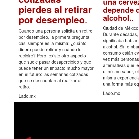
una cerve
pierdes al retirar
depende d
.
alcohol.
por desempleo
.
Ciudad de México,
Cuando una persona solicita un retiro
Durante décadas, 
por desempleo, la primera pregunta
significaba hablar
casi siempre es la misma: ¿cuánto
alcohol. Sin embar
dinero puedo retirar y cuándo lo
consumo están ev
recibiré? Pero, existe otro aspecto
vez más personas
que suele pasar desapercibido y que
alternativas que l
puede tener un impacto mucho mayor
el mismo sabor, el
en el futuro: las semanas cotizadas
misma experiencia
que se descuentan al realizar el
una forma más equ
retiro.
Lado.mx
Lado.mx