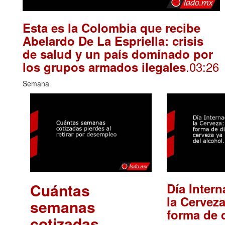
Esta es la Colombia que recibe
Abelardo De La Espriella: crisis
de salud y un país dominado por
.03:26
los grupos armados ilegales
Semana
Cuántas
Día Intern
la Cerveza
semanas
forma de d
cotizadas