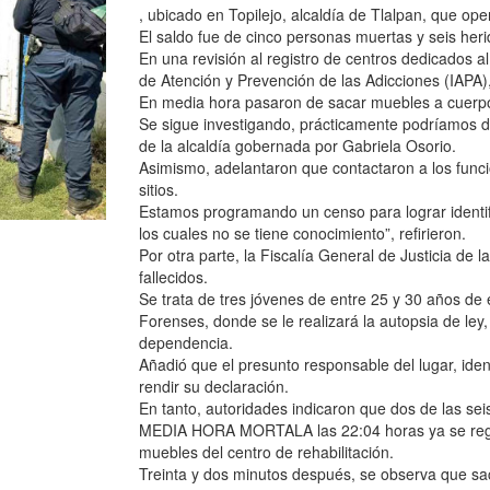
, ubicado en Topilejo, alcaldía de Tlalpan, que ope
El saldo fue de cinco personas muertas y seis heri
En una revisión al registro de centros dedicados a
de Atención y Prevención de las Adicciones (IAPA
En media hora pasaron de sacar muebles a cuerpos
Se sigue investigando, prácticamente podríamos de
de la alcaldía gobernada por Gabriela Osorio.
Asimismo, adelantaron que contactaron a los funcion
sitios.
Estamos programando un censo para lograr identifi
los cuales no se tiene conocimiento”, refirieron.
Por otra parte, la Fiscalía General de Justicia de l
fallecidos.
Se trata de tres jóvenes de entre 25 y 30 años de
Forenses, donde se le realizará la autopsia de ley,
dependencia.
Añadió que el presunto responsable del lugar, ide
rendir su declaración.
En tanto, autoridades indicaron que dos de las se
MEDIA HORA MORTALA las 22:04 horas ya se regis
muebles del centro de rehabilitación.
Treinta y dos minutos después, se observa que s