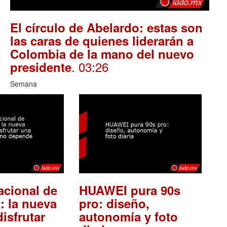
El círculo de Abelardo: estas son
las caras de quienes liderarán a
Colombia de la mano del nuevo
. 03:26
presidente
Semana
acional de
HUAWEI pura 90s
: la nueva
pro: diseño,
isfrutar
autonomía y foto