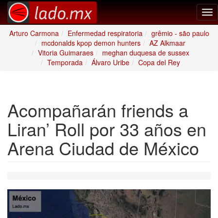
Tog
nav
Arturo Carmona
Enfermedad respiratoria
grêmio - são paulo
mcdonalds kpop demon hunters
AZ Alkmaar
Vitoria Guimaraes
meghan duquesa de sussex
Temporada
Álvaro Uribe
Copa del Rey
Acompañarán friends a
Liran’ Roll por 33 años en
Arena Ciudad de México