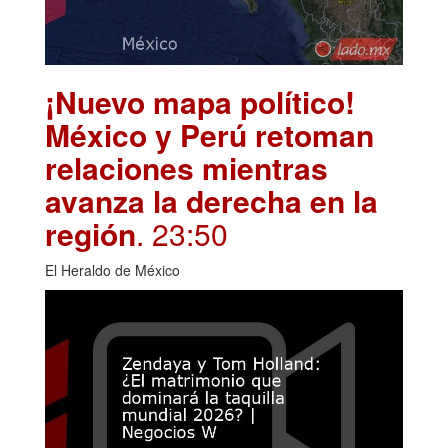
¡Nuevo mapa político!
México y Perú retoman
relaciones mientras
avanza la derecha en la
región
. 23:50
El Heraldo de México