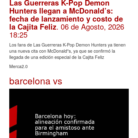
Las Guerreras K-Pop Demon
Hunters llegan a McDonald’s:
fecha de lanzamiento y costo de
. 06 de Agosto, 2026
la Cajita Feliz
18:25
Los fans de Las Guerreras K-Pop Demon Hunters ya tienen
una nueva cita con McDonald"s, ya que se confirmó la
llegada de una edición especial de la Cajita Feliz
Merca2.0
barcelona vs