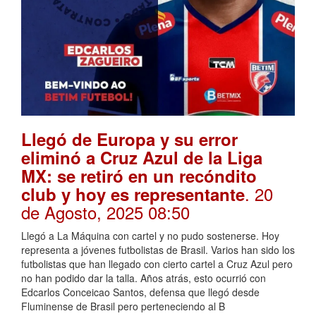
Llegó de Europa y su error
eliminó a Cruz Azul de la Liga
MX: se retiró en un recóndito
. 20
club y hoy es representante
de Agosto, 2025 08:50
Llegó a La Máquina con cartel y no pudo sostenerse. Hoy
representa a jóvenes futbolistas de Brasil. Varios han sido los
futbolistas que han llegado con cierto cartel a Cruz Azul pero
no han podido dar la talla. Años atrás, esto ocurrió con
Edcarlos Conceicao Santos, defensa que llegó desde
Fluminense de Brasil pero perteneciendo al B