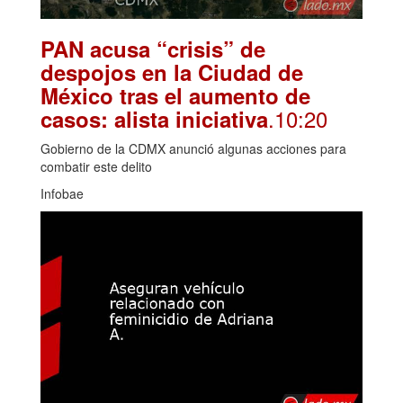
PAN acusa “crisis” de
despojos en la Ciudad de
México tras el aumento de
.10:20
casos: alista iniciativa
Gobierno de la CDMX anunció algunas acciones para
combatir este delito
Infobae